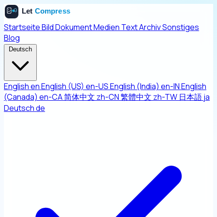
Startseite
Bild
Dokument
Medien
Text
Archiv
Sonstiges
Blog
Deutsch
English
en
English (US)
en-US
English (India)
en-IN
English
(Canada)
en-CA
简体中文
zh-CN
繁體中文
zh-TW
日本語
ja
Deutsch
de