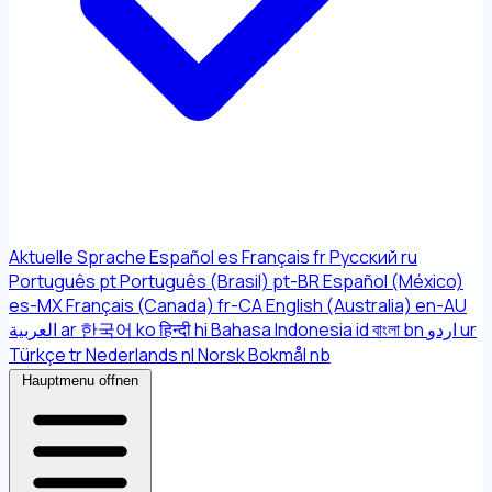
Aktuelle Sprache
Español
es
Français
fr
Русский
ru
Português
pt
Português (Brasil)
pt-BR
Español (México)
es-MX
Français (Canada)
fr-CA
English (Australia)
en-AU
العربية
ar
한국어
ko
हिन्दी
hi
Bahasa Indonesia
id
বাংলা
bn
اردو
ur
Türkçe
tr
Nederlands
nl
Norsk Bokmål
nb
Hauptmenu offnen