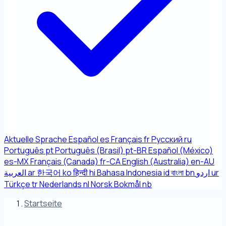
Aktuelle Sprache
Español
es
Français
fr
Русский
ru
Português
pt
Português (Brasil)
pt-BR
Español (México)
es-MX
Français (Canada)
fr-CA
English (Australia)
en-AU
العربية
ar
한국어
ko
हिन्दी
hi
Bahasa Indonesia
id
বাংলা
bn
اردو
ur
Türkçe
tr
Nederlands
nl
Norsk Bokmål
nb
Startseite