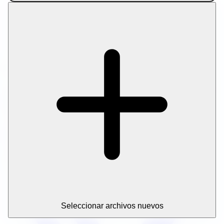
Comprimir imagen
Comprimir imagen a un tamaño concreto
Comprimir PDF
Comprimir PDF a tamaño objetivo
Comprimir vídeo por tamaño
Enlaces de amigos
¿Buscas ampliar tu flujo de trabajo de contenido? Pruebe
SEO herramientas de redacción
para AI redacción de
artículos asistida y optimización en la páginaptimización.
Política de privacidad
Términos del servicio
Sobre
nosotros
Contacto
Aviso legal
© 2026 Let Compress. Todos los derechos reservados.
Seleccionar archivos nuevos
Crear archivo ZIP