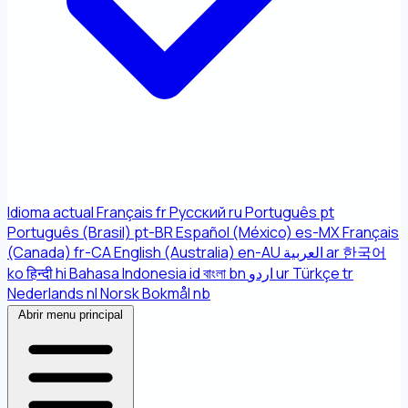
Idioma actual
Français
fr
Русский
ru
Português
pt
Português (Brasil)
pt-BR
Español (México)
es-MX
Français
(Canada)
fr-CA
English (Australia)
en-AU
العربية
ar
한국어
ko
हिन्दी
hi
Bahasa Indonesia
id
বাংলা
bn
اردو
ur
Türkçe
tr
Nederlands
nl
Norsk Bokmål
nb
Abrir menu principal