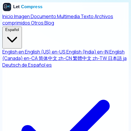
Inicio
Imagen
Documento
Multimedia
Texto
Archivos
comprimidos
Otros
Blog
Español
English
en
English (US)
en-US
English (India)
en-IN
English
(Canada)
en-CA
简体中文
zh-CN
繁體中文
zh-TW
日本語
ja
Deutsch
de
Español
es