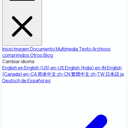
Inicio
Imagen
Documento
Multimedia
Texto
Archivos
comprimidos
Otros
Blog
Cambiar idioma
English
en
English (US)
en-US
English (India)
en-IN
English
(Canada)
en-CA
简体中文
zh-CN
繁體中文
zh-TW
日本語
ja
Deutsch
de
Español
es