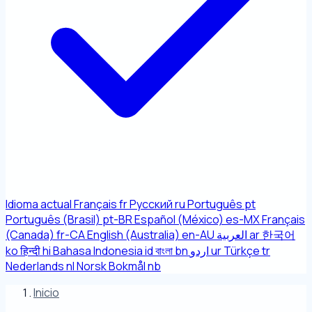
Idioma actual
Français
fr
Русский
ru
Português
pt
Português (Brasil)
pt-BR
Español (México)
es-MX
Français
(Canada)
fr-CA
English (Australia)
en-AU
العربية
ar
한국어
ko
हिन्दी
hi
Bahasa Indonesia
id
বাংলা
bn
اردو
ur
Türkçe
tr
Nederlands
nl
Norsk Bokmål
nb
Inicio