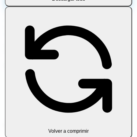
Let Compress es una plataforma online gratuita para
comprimir, convertir, editar y optimizar archivos
directamente en tu navegador. Trabaja con imágenes, PDF,
multimedia, texto y archivos comprimidos con
herramientas rápidas y privadas, sin descargas, sin
subidas y sin cuenta.
100 % en el navegador • Sin subidas • Privacidad total •
Siempre gratis
Categorías de herramientas
Imagen
Documento
Multimedia
Texto
Archivos comprimidos
Blog
Herramientas populares
Volver a comprimir