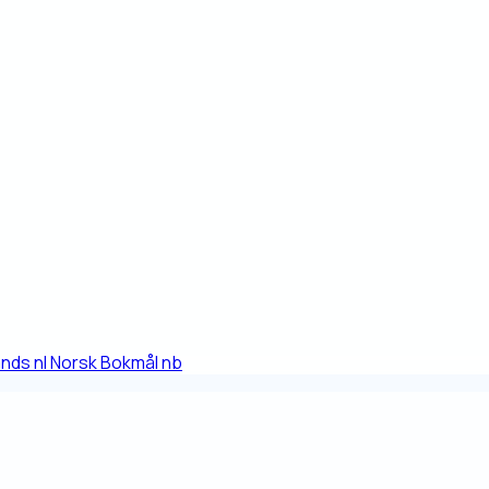
ands
nl
Norsk Bokmål
nb