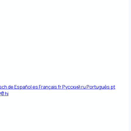
sch
de
Español
es
Français
fr
Русский
ru
Português
pt
्दी
hi