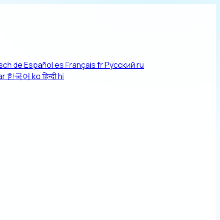
sch
de
Español
es
Français
fr
Русский
ru
ar
한국어
ko
हिन्दी
hi