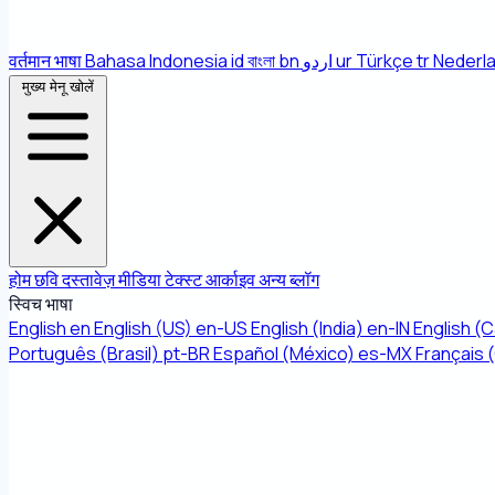
वर्तमान भाषा
Bahasa Indonesia
id
বাংলা
bn
اردو
ur
Türkçe
tr
Nederl
मुख्य मेनू खोलें
होम
छवि
दस्तावेज़
मीडिया
टेक्स्ट
आर्काइव
अन्य
ब्लॉग
स्विच भाषा
English
en
English (US)
en-US
English (India)
en-IN
English (
Português (Brasil)
pt-BR
Español (México)
es-MX
Français 