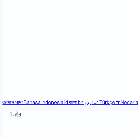
वर्तमान भाषा
Bahasa Indonesia
id
বাংলা
bn
اردو
ur
Türkçe
tr
Nederl
होम