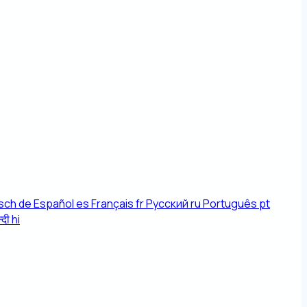
sch
de
Español
es
Français
fr
Русский
ru
Português
pt
्दी
hi