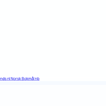
ands
nl
Norsk Bokmål
nb