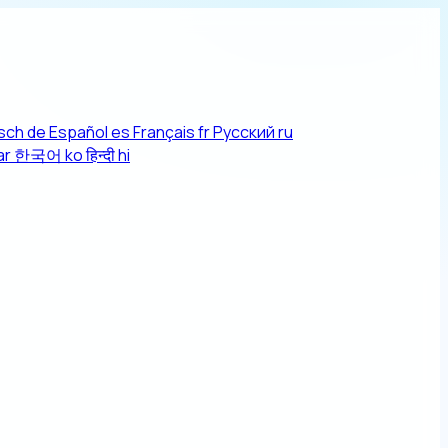
sch
de
Español
es
Français
fr
Русский
ru
ar
한국어
ko
हिन्दी
hi