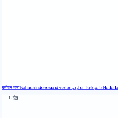
वर्तमान भाषा
Bahasa Indonesia
id
বাংলা
bn
اردو
ur
Türkçe
tr
Nederl
होम