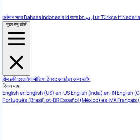
वर्तमान भाषा
Bahasa Indonesia
id
বাংলা
bn
اردو
ur
Türkçe
tr
Nederl
मुख्य मेनू खोलें
होम
छवि
दस्तावेज़
मीडिया
टेक्स्ट
आर्काइव
अन्य
ब्लॉग
स्विच भाषा
English
en
English (US)
en-US
English (India)
en-IN
English (
Português (Brasil)
pt-BR
Español (México)
es-MX
Français 