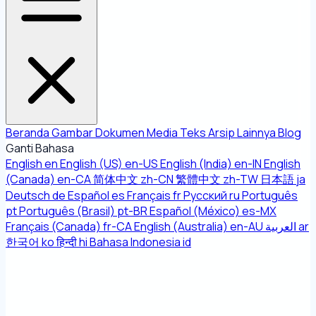
Beranda
Gambar
Dokumen
Media
Teks
Arsip
Lainnya
Blog
Ganti Bahasa
English
en
English (US)
en-US
English (India)
en-IN
English
(Canada)
en-CA
简体中文
zh-CN
繁體中文
zh-TW
日本語
ja
Deutsch
de
Español
es
Français
fr
Русский
ru
Português
pt
Português (Brasil)
pt-BR
Español (México)
es-MX
Français (Canada)
fr-CA
English (Australia)
en-AU
العربية
ar
한국어
ko
हिन्दी
hi
Bahasa Indonesia
id