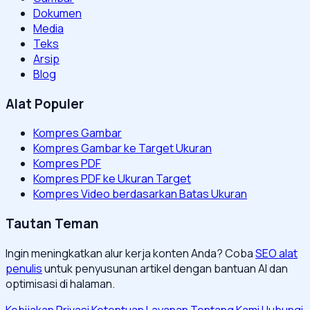
Dokumen
Media
Teks
Arsip
Blog
Alat Populer
Kompres Gambar
Kompres Gambar ke Target Ukuran
Kompres PDF
Kompres PDF ke Ukuran Target
Kompres Video berdasarkan Batas Ukuran
Tautan Teman
Ingin meningkatkan alur kerja konten Anda? Coba
SEO alat
penulis
untuk penyusunan artikel dengan bantuan AI dan
optimisasi di halaman.
Kebijakan Privasi
Ketentuan Layanan
Tentang Kami
Hubungi