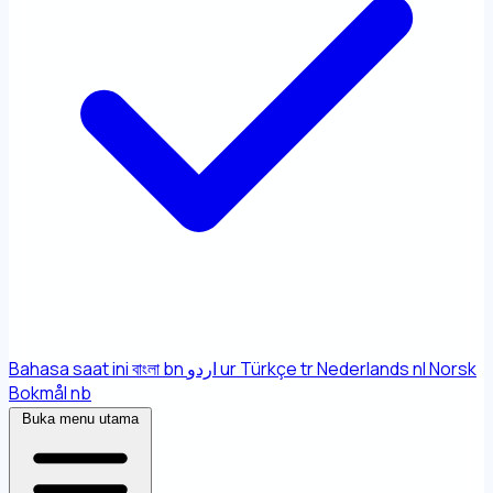
Bahasa saat ini
বাংলা
bn
اردو
ur
Türkçe
tr
Nederlands
nl
Norsk
Bokmål
nb
Buka menu utama