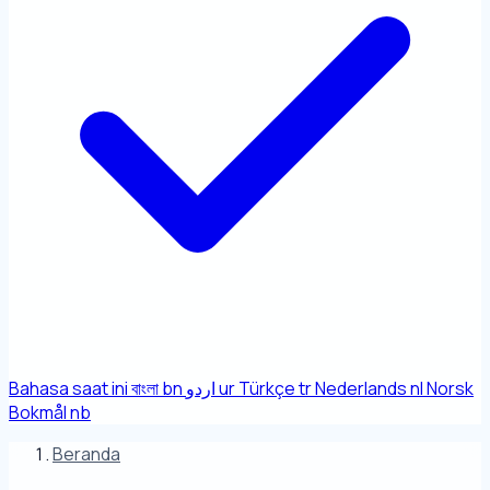
Bahasa saat ini
বাংলা
bn
اردو
ur
Türkçe
tr
Nederlands
nl
Norsk
Bokmål
nb
Beranda