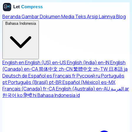
Beranda
Gambar
Dokumen
Media
Teks
Arsip
Lainnya
Blog
Bahasa Indonesia
English
en
English (US)
en-US
English (India)
en-IN
English
(Canada)
en-CA
简体中文
zh-CN
繁體中文
zh-TW
日本語
ja
Deutsch
de
Español
es
Français
fr
Русский
ru
Português
pt
Português (Brasil)
pt-BR
Español (México)
es-MX
Français (Canada)
fr-CA
English (Australia)
en-AU
العربية
ar
한국어
ko
हिन्दी
hi
Bahasa Indonesia
id