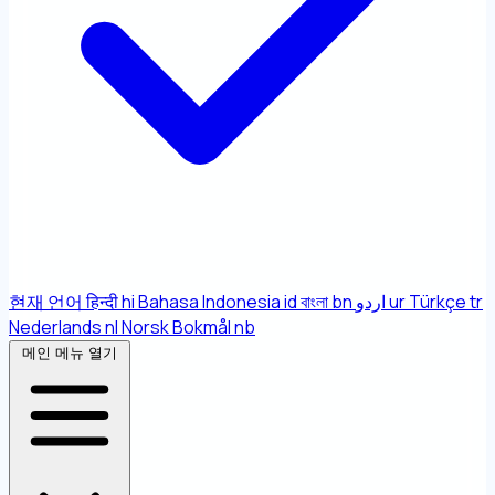
현재 언어
हिन्दी
hi
Bahasa Indonesia
id
বাংলা
bn
اردو
ur
Türkçe
tr
Nederlands
nl
Norsk Bokmål
nb
메인 메뉴 열기