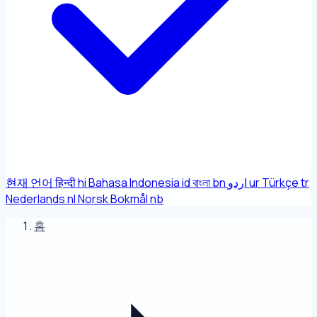
현재 언어
हिन्दी
hi
Bahasa Indonesia
id
বাংলা
bn
اردو
ur
Türkçe
tr
Nederlands
nl
Norsk Bokmål
nb
홈