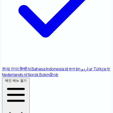
현재 언어
हिन्दी
hi
Bahasa Indonesia
id
বাংলা
bn
اردو
ur
Türkçe
tr
Nederlands
nl
Norsk Bokmål
nb
메인 메뉴 열기