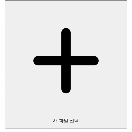
메타데이터, 공백이 포함됩니다. 이 도구는 그런 요소를 제거해
파일 크기를 줄이면서도 시각적 품질은 그대로 유지합니다.
이 도구 사용 방법
자주 묻는 질문
모든 이미지 압축
새 파일 선택