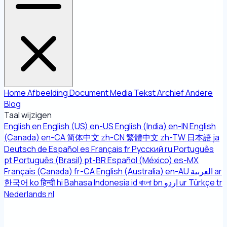
Home
Afbeelding
Document
Media
Tekst
Archief
Andere
Blog
Taal wijzigen
English
en
English (US)
en-US
English (India)
en-IN
English
(Canada)
en-CA
简体中文
zh-CN
繁體中文
zh-TW
日本語
ja
Deutsch
de
Español
es
Français
fr
Русский
ru
Português
pt
Português (Brasil)
pt-BR
Español (México)
es-MX
Français (Canada)
fr-CA
English (Australia)
en-AU
العربية
ar
한국어
ko
हिन्दी
hi
Bahasa Indonesia
id
বাংলা
bn
اردو
ur
Türkçe
tr
Nederlands
nl