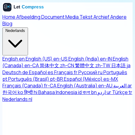
Home
Afbeelding
Document
Media
Tekst
Archief
Andere
Blog
Nederlands
English
en
English (US)
en-US
English (India)
en-IN
English
(Canada)
en-CA
简体中文
zh-CN
繁體中文
zh-TW
日本語
ja
Deutsch
de
Español
es
Français
fr
Русский
ru
Português
pt
Português (Brasil)
pt-BR
Español (México)
es-MX
Français (Canada)
fr-CA
English (Australia)
en-AU
العربية
ar
한국어
ko
हिन्दी
hi
Bahasa Indonesia
id
বাংলা
bn
اردو
ur
Türkçe
tr
Nederlands
nl