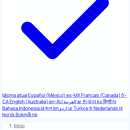
Idioma atual
Español (México)
es-MX
Français (Canada)
fr-
CA
English (Australia)
en-AU
العربية
ar
한국어
ko
हिन्दी
hi
Bahasa Indonesia
id
বাংলা
bn
اردو
ur
Türkçe
tr
Nederlands
nl
Norsk Bokmål
nb
Início