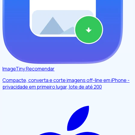
ImageTiny
Recomendar
Compacte, converta e corte imagens off-line em iPhone -
privacidade em primeiro lugar, lote de até 200