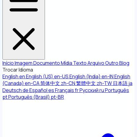
Início
Imagem
Documento
Mídia
Texto
Arquivo
Outro
Blog
Trocar Idioma
English
en
English (US)
en-US
English (India)
en-IN
English
(Canada)
en-CA
简体中文
zh-CN
繁體中文
zh-TW
日本語
ja
Deutsch
de
Español
es
Français
fr
Русский
ru
Português
pt
Português (Brasil)
pt-BR