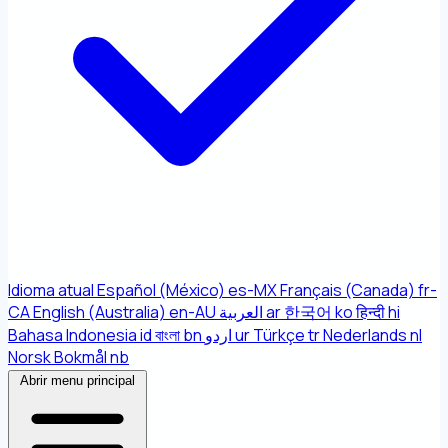
Idioma atual
Español (México)
es-MX
Français (Canada)
fr-
CA
English (Australia)
en-AU
العربية
ar
한국어
ko
हिन्दी
hi
Bahasa Indonesia
id
বাংলা
bn
اردو
ur
Türkçe
tr
Nederlands
nl
Norsk Bokmål
nb
Abrir menu principal