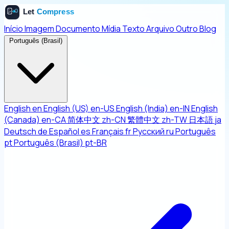
Início
Imagem
Documento
Mídia
Texto
Arquivo
Outro
Blog
Português (Brasil)
English
en
English (US)
en-US
English (India)
en-IN
English
(Canada)
en-CA
简体中文
zh-CN
繁體中文
zh-TW
日本語
ja
Deutsch
de
Español
es
Français
fr
Русский
ru
Português
pt
Português (Brasil)
pt-BR