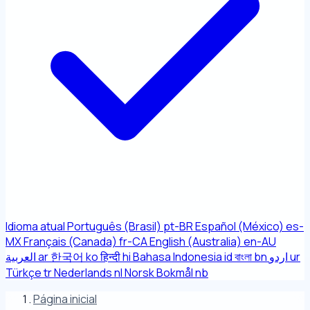
Idioma atual
Português (Brasil)
pt-BR
Español (México)
es-
MX
Français (Canada)
fr-CA
English (Australia)
en-AU
العربية
ar
한국어
ko
हिन्दी
hi
Bahasa Indonesia
id
বাংলা
bn
اردو
ur
Türkçe
tr
Nederlands
nl
Norsk Bokmål
nb
Página inicial