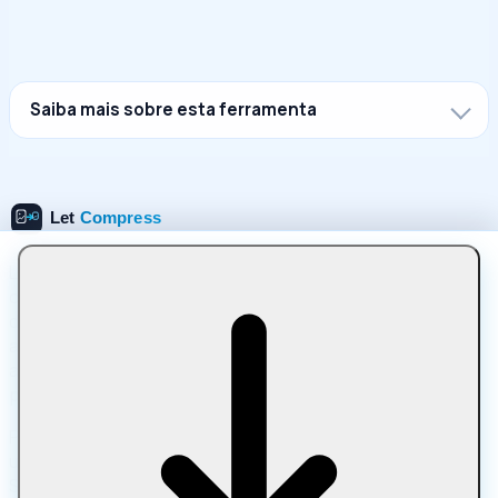
Saiba mais sobre esta ferramenta
Let Compress é uma plataforma online gratuita para
compactar, converter, editar e optimizar arquivos
diretamente em seu navegador. Use um compressor de
arquivos privado para imagens, PDFs, mídia, texto e
arquivos sem uploads, sem inscrições e arquivos que
permanecem no seu dispositivo.
Processamento 100% baseado em navegador • Sem
uploads • Os arquivos permanecem no seu dispositivo •
Sempre gratuito