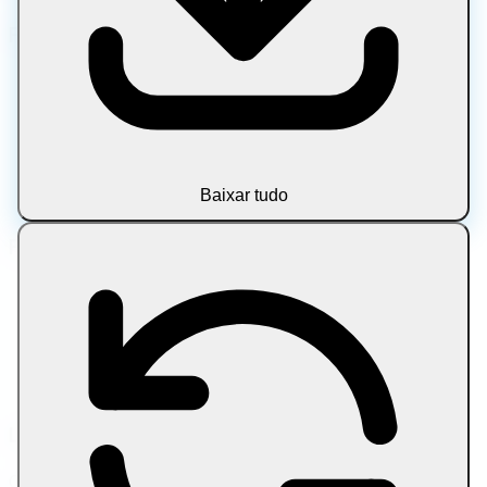
Ferramenta Categorias
Imagem
Documento
Mídia
Texto
Arquivo
Baixar tudo
Blog
Ferramentas populares
Compactar imagem
Comprimir imagem no destino Tamanho
Compactar PDF
Comprimir PDF para o tamanho alvo
Comprimir vídeo por limite de tamanho
Links de amigos
Quer dimensionar seu fluxo de trabalho de conteúdo?