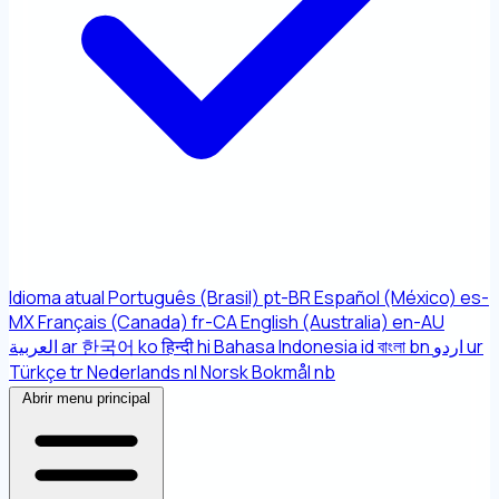
Idioma atual
Português (Brasil)
pt-BR
Español (México)
es-
MX
Français (Canada)
fr-CA
English (Australia)
en-AU
العربية
ar
한국어
ko
हिन्दी
hi
Bahasa Indonesia
id
বাংলা
bn
اردو
ur
Türkçe
tr
Nederlands
nl
Norsk Bokmål
nb
Abrir menu principal