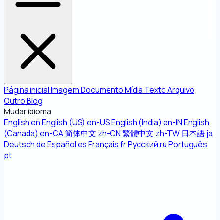
Página inicial
Imagem
Documento
Mídia
Texto
Arquivo
Outro
Blog
Mudar idioma
English
en
English (US)
en-US
English (India)
en-IN
English
(Canada)
en-CA
简体中文
zh-CN
繁體中文
zh-TW
日本語
ja
Deutsch
de
Español
es
Français
fr
Русский
ru
Português
pt