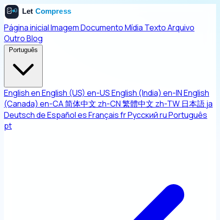
Página inicial
Imagem
Documento
Mídia
Texto
Arquivo
Outro
Blog
Português
English
en
English (US)
en-US
English (India)
en-IN
English
(Canada)
en-CA
简体中文
zh-CN
繁體中文
zh-TW
日本語
ja
Deutsch
de
Español
es
Français
fr
Русский
ru
Português
pt