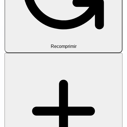
Experimente
SEO ferramentas de gravação
para
elaboração de artigos assistida por AI e imização na
páginapt.
Política de privacidade
Termos de serviço
Sobre nós
Entre
em contato
Isenção de responsabilidade
© 2026 Let Compress. Todos os direitos reservados.
Recomprimir