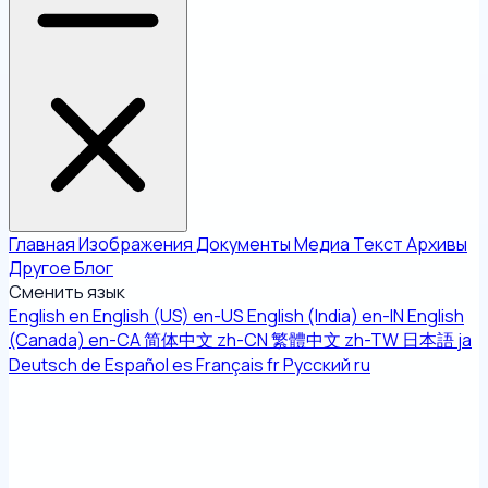
Главная
Изображения
Документы
Медиа
Текст
Архивы
Другое
Блог
Сменить язык
English
en
English (US)
en-US
English (India)
en-IN
English
(Canada)
en-CA
简体中文
zh-CN
繁體中文
zh-TW
日本語
ja
Deutsch
de
Español
es
Français
fr
Русский
ru