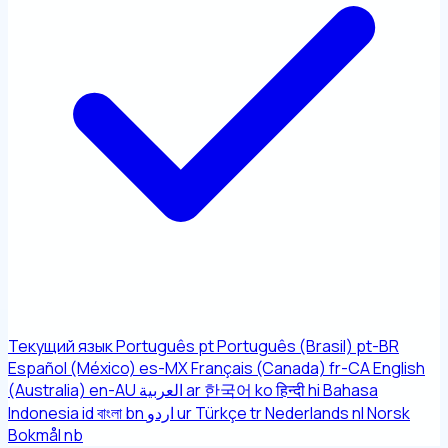
Текущий язык
Português
pt
Português (Brasil)
pt-BR
Español (México)
es-MX
Français (Canada)
fr-CA
English
(Australia)
en-AU
العربية
ar
한국어
ko
हिन्दी
hi
Bahasa
Indonesia
id
বাংলা
bn
اردو
ur
Türkçe
tr
Nederlands
nl
Norsk
Bokmål
nb