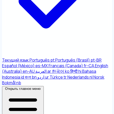
Текущий язык
Português
pt
Português (Brasil)
pt-BR
Español (México)
es-MX
Français (Canada)
fr-CA
English
(Australia)
en-AU
العربية
ar
한국어
ko
हिन्दी
hi
Bahasa
Indonesia
id
বাংলা
bn
اردو
ur
Türkçe
tr
Nederlands
nl
Norsk
Bokmål
nb
Открыть главное меню