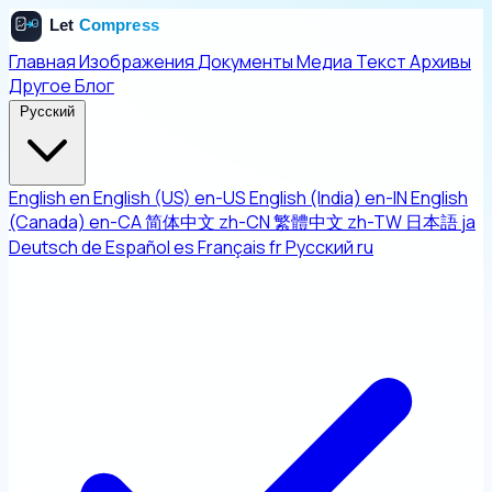
Главная
Изображения
Документы
Медиа
Текст
Архивы
Другое
Блог
Русский
English
en
English (US)
en-US
English (India)
en-IN
English
(Canada)
en-CA
简体中文
zh-CN
繁體中文
zh-TW
日本語
ja
Deutsch
de
Español
es
Français
fr
Русский
ru