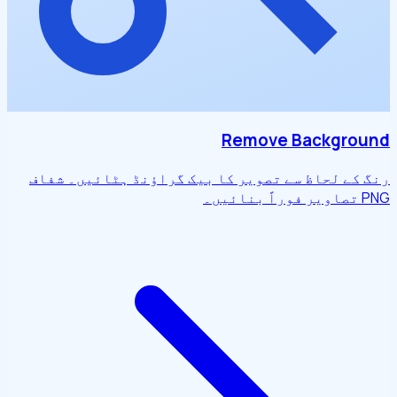
Remove Background
رنگ کے لحاظ سے تصویر کا بیک گراؤنڈ ہٹائیں۔ شفاف
PNG تصاویر فوراً بنائیں۔