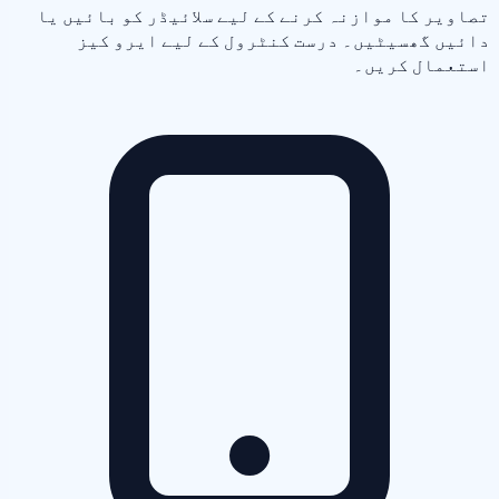
تصاویر کا موازنہ کرنے کے لیے سلائیڈر کو بائیں یا
دائیں گھسیٹیں۔ درست کنٹرول کے لیے ایرو کیز
استعمال کریں۔