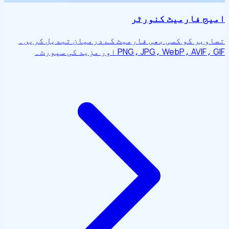
امیج فارمیٹ کنورٹر
تصاویر کو کسی بھی فارمیٹ کے درمیان تبدیل کریں۔
PNG، JPG، WebP، AVIF، GIF اور مزید کی سپورٹ۔