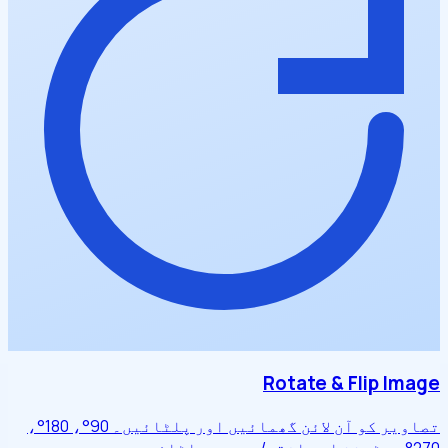
Rotate & Flip Image
تصاویر کو آن لائن گھمائیں اور پلٹائیں۔ 90°، 180°،
270° روٹیشن اور افقی/عمودی پلٹاؤ۔