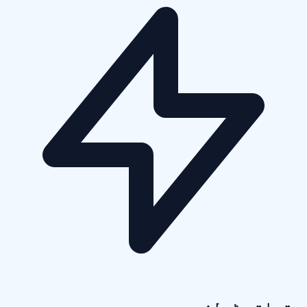
متعلقہ ٹولز