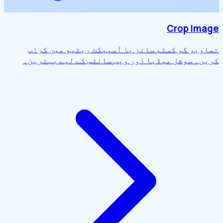
Crop Image
تصاویر کو کسٹم سائز یا آسپیکٹ ریٹیو میں کراپ
کریں۔ سوشل میڈیا اور ویب سائٹس کے لیے بہترین۔