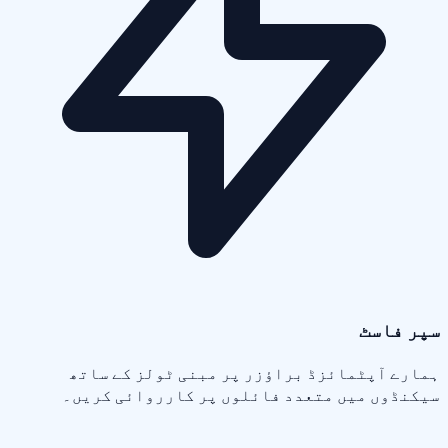
سپر فاسٹ
ہمارے آپٹمائزڈ براؤزر پر مبنی ٹولز کے ساتھ
سیکنڈوں میں متعدد فائلوں پر کارروائی کریں۔