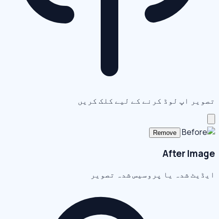
تصویر اپ لوڈ کرنے کے لیے کلک کریں
Remove
After Image
ایڈیٹ شدہ یا پروسیس شدہ تصویر