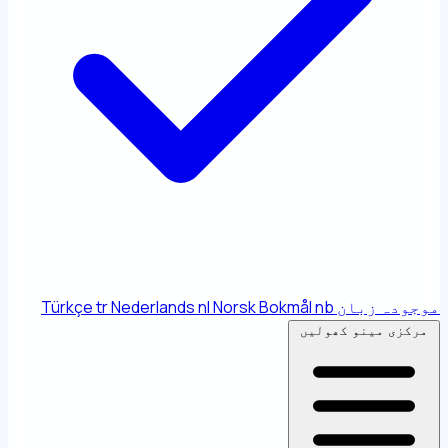
موجودہ زبان
nb
Norsk Bokmål
nl
Nederlands
tr
Türkçe
مرکزی مینو کھولیں