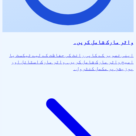
واٹر مارک شامل کریں۔
اپنی تصویر کے کاپی رائٹ کی حفاظت کے لیے ٹیکسٹ یا
امیج واٹر مارک شامل کریں۔ واٹر مارک اسٹائل اور
پوزیشن پر مکمل کنٹرول۔