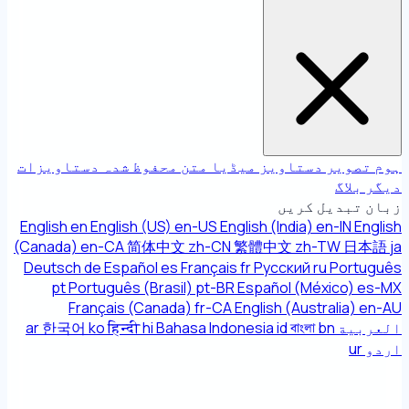
ہوم
تصویر
دستاویز
میڈیا
متن
محفوظ شدہ دستاویزات
دیگر
بلاگ
زبان تبدیل کریں
English
en
English (US)
en-US
English (India)
en-IN
English
(Canada)
en-CA
简体中文
zh-CN
繁體中文
zh-TW
日本語
ja
Deutsch
de
Español
es
Français
fr
Русский
ru
Português
pt
Português (Brasil)
pt-BR
Español (México)
es-MX
Français (Canada)
fr-CA
English (Australia)
en-AU
العربية
bn
বাংলা
id
Bahasa Indonesia
hi
हिन्दी
ko
한국어
ar
اردو
ur