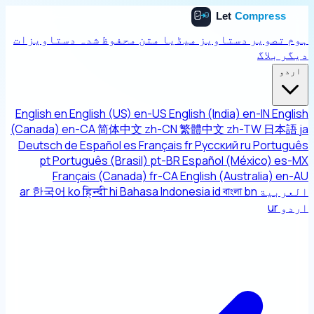
ہوم
تصویر
دستاویز
میڈیا
متن
محفوظ شدہ دستاویزات
دیگر
بلاگ
اردو
English
en
English (US)
en-US
English (India)
en-IN
English
(Canada)
en-CA
简体中文
zh-CN
繁體中文
zh-TW
日本語
ja
Deutsch
de
Español
es
Français
fr
Русский
ru
Português
pt
Português (Brasil)
pt-BR
Español (México)
es-MX
Français (Canada)
fr-CA
English (Australia)
en-AU
العربية
bn
বাংলা
id
Bahasa Indonesia
hi
हिन्दी
ko
한국어
ar
اردو
ur