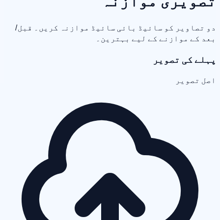
تصویری موازنہ
دو تصاویر کو سائیڈ بائی سائیڈ موازنہ کریں۔ قبل/
بعد کے موازنے کے لیے بہترین۔
پہلے کی تصویر
اصل تصویر