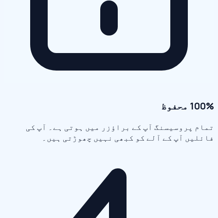
100% محفوظ
تمام پروسیسنگ آپ کے براؤزر میں ہوتی ہے۔ آپ کی
فائلیں آپ کے آلے کو کبھی نہیں چھوڑتی ہیں۔