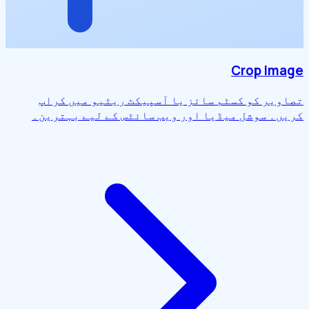
Crop Image
تصاویر کو کسٹم سائز یا آسپیکٹ ریٹیو میں کراپ
کریں۔ سوشل میڈیا اور ویب سائٹس کے لیے بہترین۔