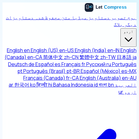
ہوم
تصویر
دستاویز
میڈیا
متن
محفوظ شدہ دستاویزات
دیگر
بلاگ
اردو
English
en
English (US)
en-US
English (India)
en-IN
English
(Canada)
en-CA
简体中文
zh-CN
繁體中文
zh-TW
日本語
ja
Deutsch
de
Español
es
Français
fr
Русский
ru
Português
pt
Português (Brasil)
pt-BR
Español (México)
es-MX
Français (Canada)
fr-CA
English (Australia)
en-AU
العربية
bn
বাংলা
id
Bahasa Indonesia
hi
हिन्दी
ko
한국어
ar
اردو
ur