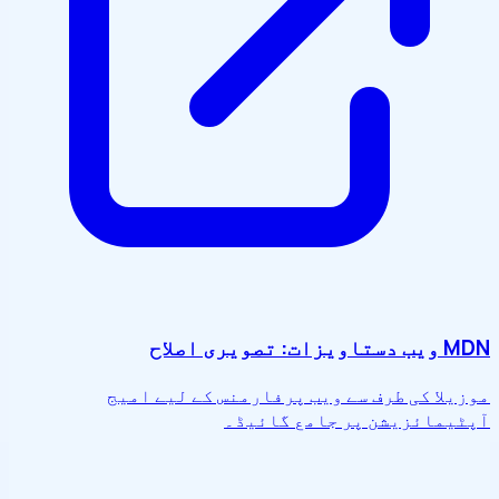
MDN ویب دستاویزات: تصویری اصلاح
موزیلا کی طرف سے ویب پرفارمنس کے لیے امیج
آپٹیمائزیشن پر جامع گائیڈ۔