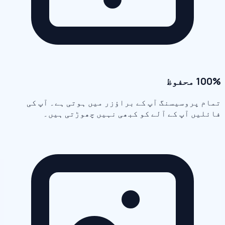
100% محفوظ
تمام پروسیسنگ آپ کے براؤزر میں ہوتی ہے۔ آپ کی
فائلیں آپ کے آلے کو کبھی نہیں چھوڑتی ہیں۔