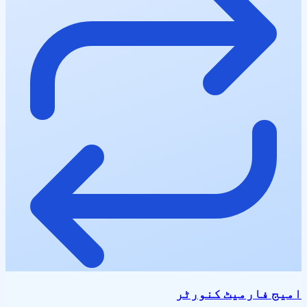
امیج فارمیٹ کنورٹر