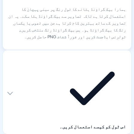
ہمارا بیک گراؤنڈ ہٹانے کا ٹول رنگ پر مبنی پہچان کا
استعمال کرتا ہے تاکہ تصاویر سے بیک گراؤنڈ ہٹا سکے۔ یہ ان
تصاویر کے ساتھ بہترین کام کرتا ہے جن میں ٹھوس یا یکساں
رنگ کا بیک گراؤنڈ ہو۔ بس بیک گراؤنڈ رنگ منتخب کریں،
ٹولرنس ایڈجسٹ کریں اور فوراً شفاف PNG حاصل کریں۔
اس ٹول کو کیسے استعمال کریں۔