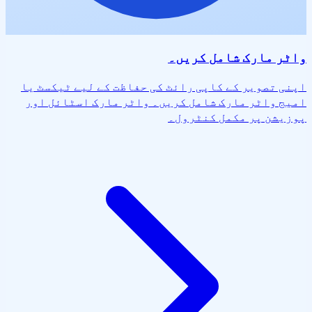
واٹر مارک شامل کریں۔
اپنی تصویر کے کاپی رائٹ کی حفاظت کے لیے ٹیکسٹ یا
امیج واٹر مارک شامل کریں۔ واٹر مارک اسٹائل اور
پوزیشن پر مکمل کنٹرول۔