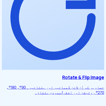
Rotate & Flip Image
تصاویر کو آن لائن گھمائیں اور پلٹائیں۔ 90°، 180°،
270° روٹیشن اور افقی/عمودی پلٹاؤ۔