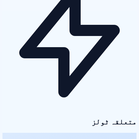
متعلقہ ٹولز