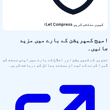
کیوں منتخب کریں Let Compress؟
امیج کمپریشن کے بارے میں مزید
جانیں۔
تصویر کے کمپریشن اور اصلاح کے بارے میں اپنی سمجھ کو
گہرا کرنے کے لیے ان مستند وسائل کو دریافت کریں۔