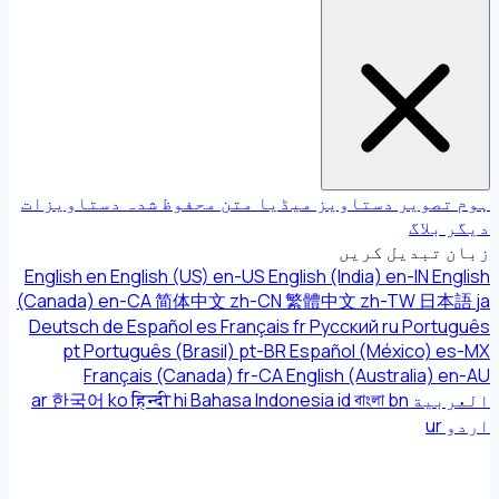
ہوم
تصویر
دستاویز
میڈیا
متن
محفوظ شدہ دستاویزات
دیگر
بلاگ
زبان تبدیل کریں
English
en
English (US)
en-US
English (India)
en-IN
English
(Canada)
en-CA
简体中文
zh-CN
繁體中文
zh-TW
日本語
ja
Deutsch
de
Español
es
Français
fr
Русский
ru
Português
pt
Português (Brasil)
pt-BR
Español (México)
es-MX
Français (Canada)
fr-CA
English (Australia)
en-AU
العربية
bn
বাংলা
id
Bahasa Indonesia
hi
हिन्दी
ko
한국어
ar
اردو
ur