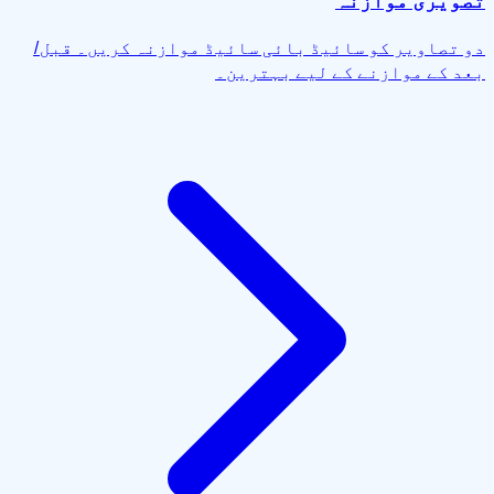
تصویری موازنہ
دو تصاویر کو سائیڈ بائی سائیڈ موازنہ کریں۔ قبل/
بعد کے موازنے کے لیے بہترین۔