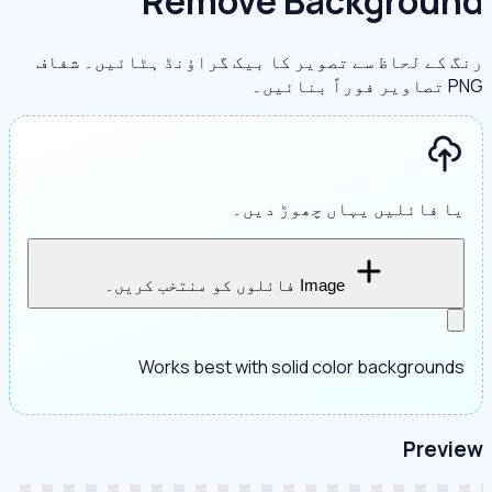
Remove Background
رنگ کے لحاظ سے تصویر کا بیک گراؤنڈ ہٹائیں۔ شفاف
PNG تصاویر فوراً بنائیں۔
یا فائلیں یہاں چھوڑ دیں۔
Image فائلوں کو منتخب کریں۔
Works best with solid color backgrounds
Preview