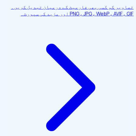
تصاویر کو کسی بھی فارمیٹ کے درمیان تبدیل کریں۔
PNG، JPG، WebP، AVIF، GIF اور مزید کی سپورٹ۔