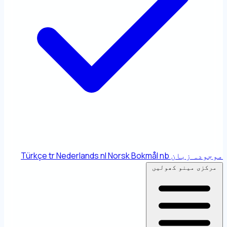
موجودہ زبان
nb
Norsk Bokmål
nl
Nederlands
tr
Türkçe
مرکزی مینو کھولیں