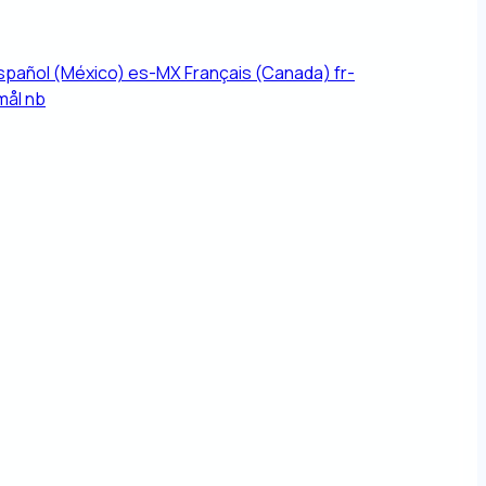
spañol (México)
es-MX
Français (Canada)
fr-
mål
nb