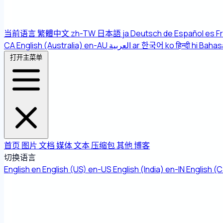
当前语言
繁體中文
zh-TW
日本語
ja
Deutsch
de
Español
es
F
CA
English (Australia)
en-AU
العربية
ar
한국어
ko
हिन्दी
hi
Bahas
打开主菜单
首页
图片
文档
媒体
文本
压缩包
其他
博客
切换语言
English
en
English (US)
en-US
English (India)
en-IN
English (