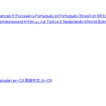
rançais
fr
Русский
ru
Português
pt
Português (Brasil)
pt-BR
E
a Indonesia
id
বাংলা
bn
اردو
ur
Türkçe
tr
Nederlands
nl
Norsk Bok
Canada)
en-CA
简体中文
zh-CN