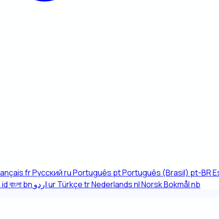
rançais
fr
Русский
ru
Português
pt
Português (Brasil)
pt-BR
E
a
id
বাংলা
bn
اردو
ur
Türkçe
tr
Nederlands
nl
Norsk Bokmål
nb