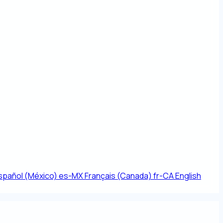
spañol (México)
es-MX
Français (Canada)
fr-CA
English