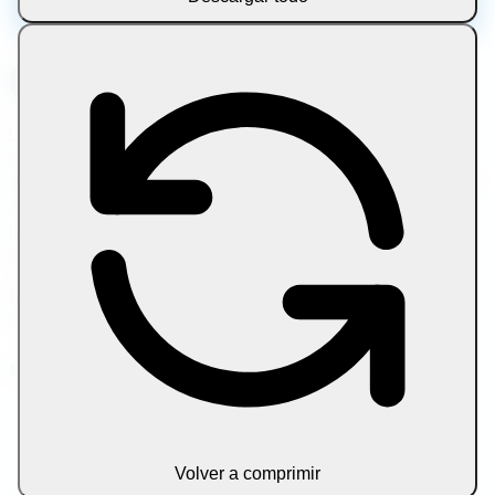
Let Compress es una plataforma online gratuita para
comprimir, convertir, editar y optimizar archivos
directamente en tu navegador. Trabaja con imágenes, PDF,
multimedia, texto y archivos comprimidos con
herramientas rápidas y privadas, sin descargas, sin
subidas y sin cuenta.
100 % en el navegador • Sin subidas • Privacidad total •
Siempre gratis
Categorías de herramientas
Imagen
Documento
Multimedia
Volver a comprimir
Texto