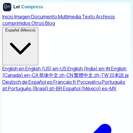
Inicio
Imagen
Documento
Multimedia
Texto
Archivos
comprimidos
Otros
Blog
Español (México)
English
en
English (US)
en-US
English (India)
en-IN
English
(Canada)
en-CA
简体中文
zh-CN
繁體中文
zh-TW
日本語
ja
Deutsch
de
Español
es
Français
fr
Русский
ru
Português
pt
Português (Brasil)
pt-BR
Español (México)
es-MX