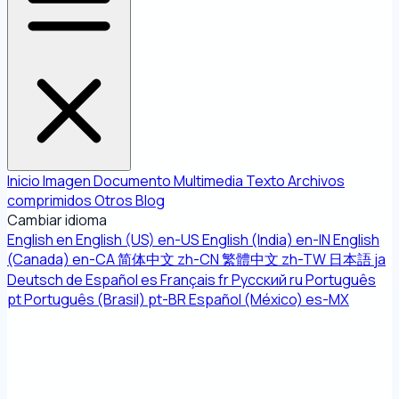
Inicio
Imagen
Documento
Multimedia
Texto
Archivos
comprimidos
Otros
Blog
Cambiar idioma
English
en
English (US)
en-US
English (India)
en-IN
English
(Canada)
en-CA
简体中文
zh-CN
繁體中文
zh-TW
日本語
ja
Deutsch
de
Español
es
Français
fr
Русский
ru
Português
pt
Português (Brasil)
pt-BR
Español (México)
es-MX