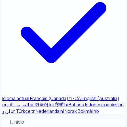
Idioma actual
Français (Canada)
fr-CA
English (Australia)
en-AU
العربية
ar
한국어
ko
हिन्दी
hi
Bahasa Indonesia
id
বাংলা
bn
اردو
ur
Türkçe
tr
Nederlands
nl
Norsk Bokmål
nb
Inicio