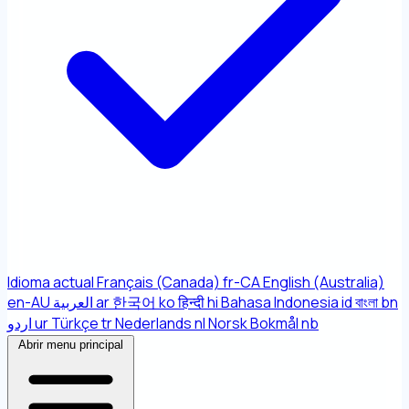
Idioma actual
Français (Canada)
fr-CA
English (Australia)
en-AU
العربية
ar
한국어
ko
हिन्दी
hi
Bahasa Indonesia
id
বাংলা
bn
اردو
ur
Türkçe
tr
Nederlands
nl
Norsk Bokmål
nb
Abrir menu principal