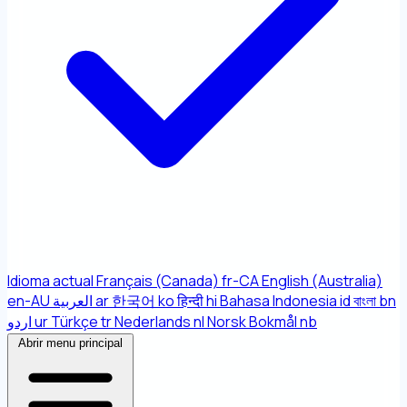
Idioma actual
Français (Canada)
fr-CA
English (Australia)
en-AU
العربية
ar
한국어
ko
हिन्दी
hi
Bahasa Indonesia
id
বাংলা
bn
اردو
ur
Türkçe
tr
Nederlands
nl
Norsk Bokmål
nb
Abrir menu principal