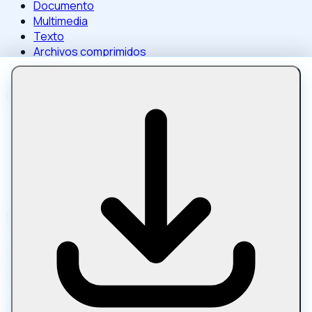
Documento
Multimedia
Texto
Archivos comprimidos
Blog
Herramientas populares
Comprimir imagen
Comprimir imagen a un tamaño concreto
Comprimir PDF
Comprimir PDF a tamaño objetivo
Comprimir vídeo por tamaño
Enlaces de amigos
¿Buscas ampliar tu flujo de trabajo de contenido? Pruebe
SEO herramientas de redacción
para AI redacción de
artículos asistida y optimización en la páginaptimización.
Política de privacidad
Términos del servicio
Sobre