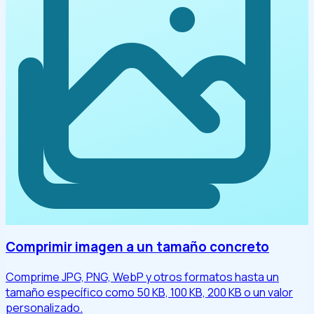
Comprimir imagen a un tamaño concreto
Comprime JPG, PNG, WebP y otros formatos hasta un
tamaño específico como 50 KB, 100 KB, 200 KB o un valor
personalizado.