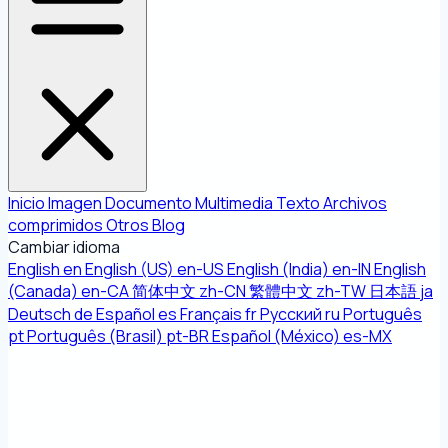
Inicio
Imagen
Documento
Multimedia
Texto
Archivos
comprimidos
Otros
Blog
Cambiar idioma
English
en
English (US)
en-US
English (India)
en-IN
English
(Canada)
en-CA
简体中文
zh-CN
繁體中文
zh-TW
日本語
ja
Deutsch
de
Español
es
Français
fr
Русский
ru
Português
pt
Português (Brasil)
pt-BR
Español (México)
es-MX