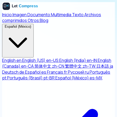
Inicio
Imagen
Documento
Multimedia
Texto
Archivos
comprimidos
Otros
Blog
Español (México)
English
en
English (US)
en-US
English (India)
en-IN
English
(Canada)
en-CA
简体中文
zh-CN
繁體中文
zh-TW
日本語
ja
Deutsch
de
Español
es
Français
fr
Русский
ru
Português
pt
Português (Brasil)
pt-BR
Español (México)
es-MX