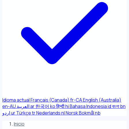
Idioma actual
Français (Canada)
fr-CA
English (Australia)
en-AU
العربية
ar
한국어
ko
हिन्दी
hi
Bahasa Indonesia
id
বাংলা
bn
اردو
ur
Türkçe
tr
Nederlands
nl
Norsk Bokmål
nb
Inicio