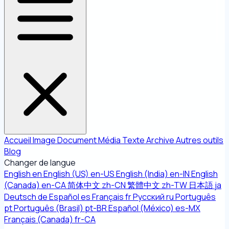
Accueil
Image
Document
Média
Texte
Archive
Autres outils
Blog
Changer de langue
English
en
English (US)
en-US
English (India)
en-IN
English
(Canada)
en-CA
简体中文
zh-CN
繁體中文
zh-TW
日本語
ja
Deutsch
de
Español
es
Français
fr
Русский
ru
Português
pt
Português (Brasil)
pt-BR
Español (México)
es-MX
Français (Canada)
fr-CA