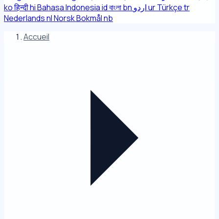
ko
हिन्दी
hi
Bahasa Indonesia
id
বাংলা
bn
اردو
ur
Türkçe
tr
Nederlands
nl
Norsk Bokmål
nb
Accueil