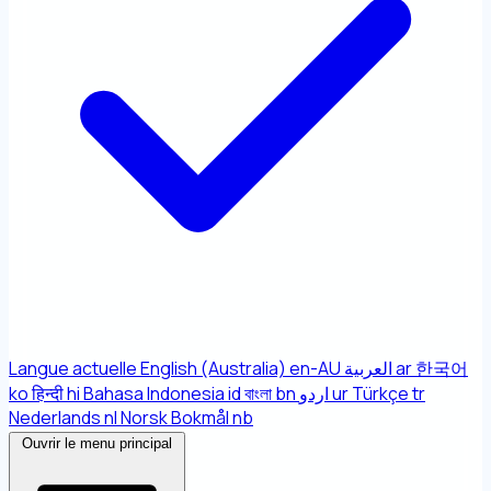
Langue actuelle
English (Australia)
en-AU
العربية
ar
한국어
ko
हिन्दी
hi
Bahasa Indonesia
id
বাংলা
bn
اردو
ur
Türkçe
tr
Nederlands
nl
Norsk Bokmål
nb
Ouvrir le menu principal