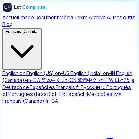
Accueil
Image
Document
Média
Texte
Archive
Autres outils
Blog
Français (Canada)
English
en
English (US)
en-US
English (India)
en-IN
English
(Canada)
en-CA
简体中文
zh-CN
繁體中文
zh-TW
日本語
ja
Deutsch
de
Español
es
Français
fr
Русский
ru
Português
pt
Português (Brasil)
pt-BR
Español (México)
es-MX
Français (Canada)
fr-CA