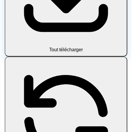
Vous cherchez à faire évoluer votre flux de travail de
contenu ? Essayez
SEO outils d'écriture
pour la rédaction
d'articles assistée par AI et l'impression sur la
pageptimisation.
Politique de confidentialité
Conditions d'utilisation
À
propos
Nous contacter
Avertissement
© 2026 Let Compress. Tous droits réservés.
Tout télécharger