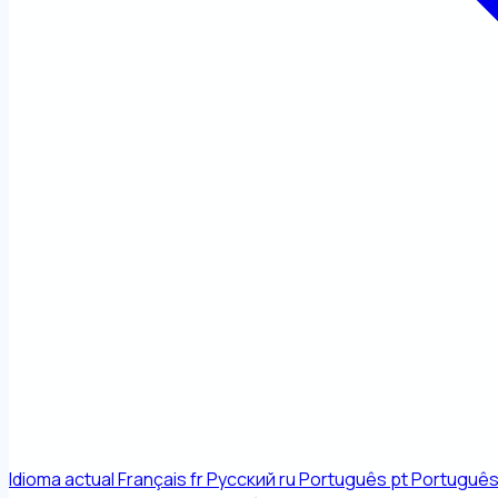
Idioma actual
Français
fr
Русский
ru
Português
pt
Português 