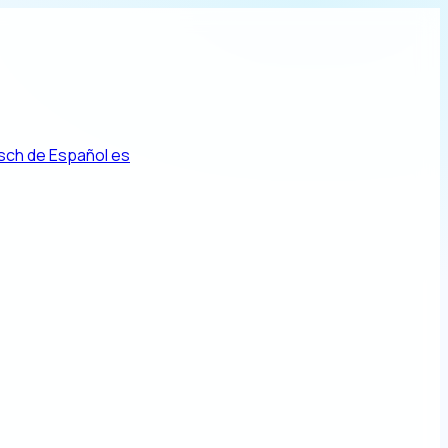
sch
de
Español
es