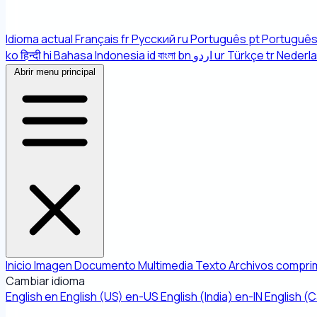
Idioma actual
Français
fr
Русский
ru
Português
pt
Português 
ko
हिन्दी
hi
Bahasa Indonesia
id
বাংলা
bn
اردو
ur
Türkçe
tr
Nederl
Abrir menu principal
Inicio
Imagen
Documento
Multimedia
Texto
Archivos compri
Cambiar idioma
English
en
English (US)
en-US
English (India)
en-IN
English (