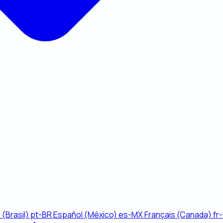
(Brasil)
pt-BR
Español (México)
es-MX
Français (Canada)
fr