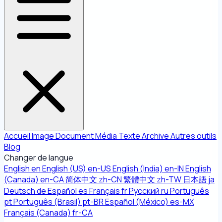
Accueil
Image
Document
Média
Texte
Archive
Autres outils
Blog
Changer de langue
English
en
English (US)
en-US
English (India)
en-IN
English
(Canada)
en-CA
简体中文
zh-CN
繁體中文
zh-TW
日本語
ja
Deutsch
de
Español
es
Français
fr
Русский
ru
Português
pt
Português (Brasil)
pt-BR
Español (México)
es-MX
Français (Canada)
fr-CA