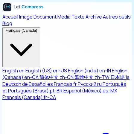
Accueil
Image
Document
Média
Texte
Archive
Autres outils
Blog
Français (Canada)
English
en
English (US)
en-US
English (India)
en-IN
English
(Canada)
en-CA
简体中文
zh-CN
繁體中文
zh-TW
日本語
ja
Deutsch
de
Español
es
Français
fr
Русский
ru
Português
pt
Português (Brasil)
pt-BR
Español (México)
es-MX
Français (Canada)
fr-CA