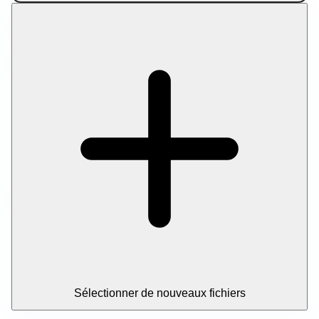
Traitement 100 % local • Aucun envoi de fichiers •
Confidentialité totale • Toujours gratuit
Catégories d'outils
Image
Document
Média
Texte
Archive
Blog
Outils populaires
Compresser une image
Compresser une image à une taille précise
Compresser un PDF
Compresser un PDF à une taille cible
Sélectionner de nouveaux fichiers
Compresser tous les AAC
Compresser une vidéo à une taille cible