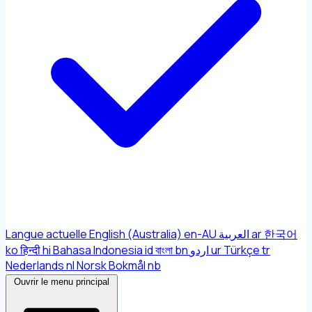
Langue actuelle
English (Australia)
en-AU
العربية
ar
한국어
ko
हिन्दी
hi
Bahasa Indonesia
id
বাংলা
bn
اردو
ur
Türkçe
tr
Nederlands
nl
Norsk Bokmål
nb
Ouvrir le menu principal