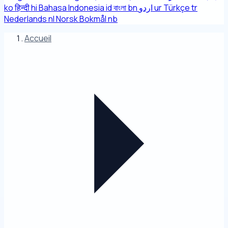
ko
हिन्दी
hi
Bahasa Indonesia
id
বাংলা
bn
اردو
ur
Türkçe
tr
Nederlands
nl
Norsk Bokmål
nb
Accueil