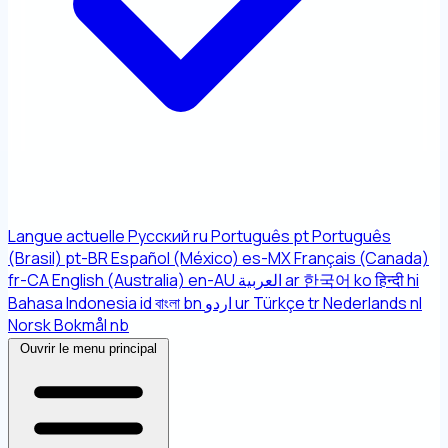
Langue actuelle
Русский
ru
Português
pt
Português
(Brasil)
pt-BR
Español (México)
es-MX
Français (Canada)
fr-CA
English (Australia)
en-AU
العربية
ar
한국어
ko
हिन्दी
hi
Bahasa Indonesia
id
বাংলা
bn
اردو
ur
Türkçe
tr
Nederlands
nl
Norsk Bokmål
nb
Ouvrir le menu principal