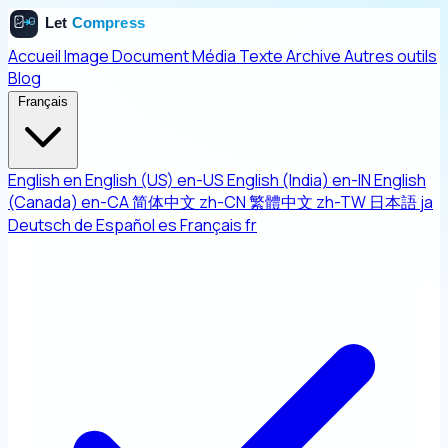
Accueil
Image
Document
Média
Texte
Archive
Autres outils
Blog
Français
English
en
English (US)
en-US
English (India)
en-IN
English
(Canada)
en-CA
简体中文
zh-CN
繁體中文
zh-TW
日本語
ja
Deutsch
de
Español
es
Français
fr