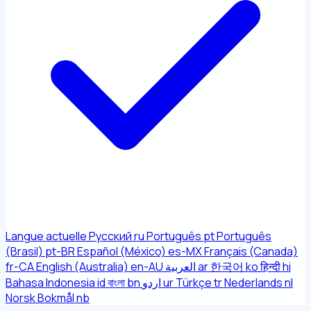
Langue actuelle
Русский
ru
Português
pt
Português
(Brasil)
pt-BR
Español (México)
es-MX
Français (Canada)
fr-CA
English (Australia)
en-AU
العربية
ar
한국어
ko
हिन्दी
hi
Bahasa Indonesia
id
বাংলা
bn
اردو
ur
Türkçe
tr
Nederlands
nl
Norsk Bokmål
nb