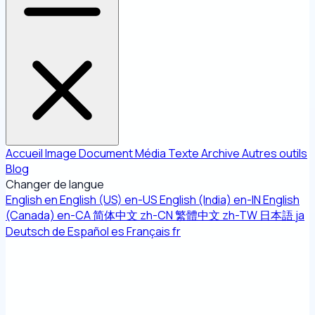
Accueil
Image
Document
Média
Texte
Archive
Autres outils
Blog
Changer de langue
English
en
English (US)
en-US
English (India)
en-IN
English
(Canada)
en-CA
简体中文
zh-CN
繁體中文
zh-TW
日本語
ja
Deutsch
de
Español
es
Français
fr