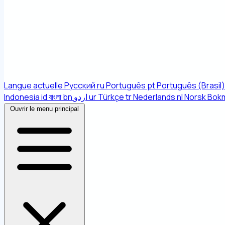
Langue actuelle
Русский
ru
Português
pt
Português (Brasil)
Indonesia
id
বাংলা
bn
اردو
ur
Türkçe
tr
Nederlands
nl
Norsk Bok
Ouvrir le menu principal