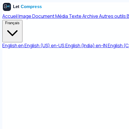
Accueil
Image
Document
Média
Texte
Archive
Autres outils
Français
English
en
English (US)
en-US
English (India)
en-IN
English (