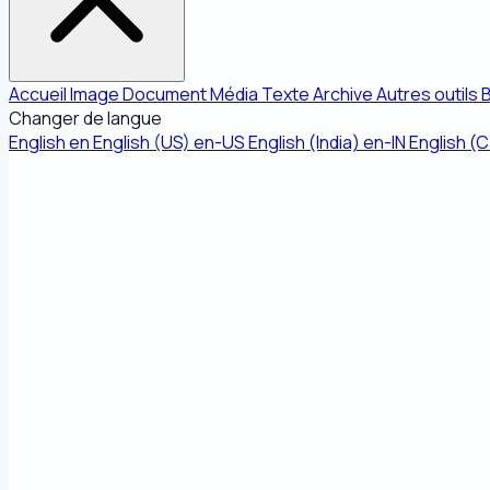
Accueil
Image
Document
Média
Texte
Archive
Autres outils
Changer de langue
English
en
English (US)
en-US
English (India)
en-IN
English (