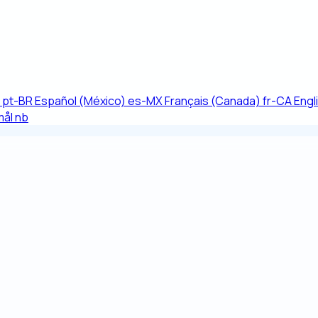
pt-BR
Español (México)
es-MX
Français (Canada)
fr-CA
Engl
mål
nb