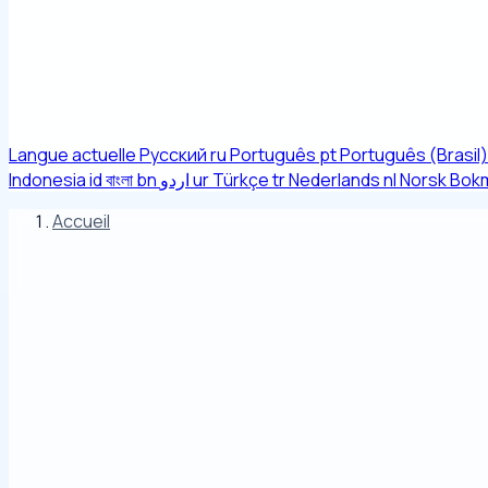
Langue actuelle
Русский
ru
Português
pt
Português (Brasil)
Indonesia
id
বাংলা
bn
اردو
ur
Türkçe
tr
Nederlands
nl
Norsk Bok
Accueil