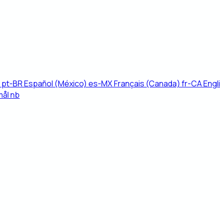
pt-BR
Español (México)
es-MX
Français (Canada)
fr-CA
Engl
mål
nb