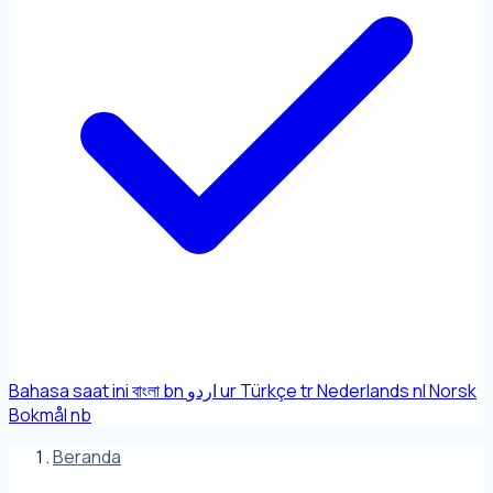
Bahasa saat ini
বাংলা
bn
اردو
ur
Türkçe
tr
Nederlands
nl
Norsk
Bokmål
nb
Beranda