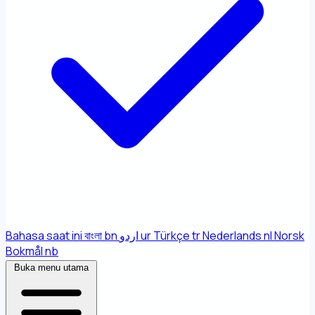
Bahasa saat ini
বাংলা
bn
اردو
ur
Türkçe
tr
Nederlands
nl
Norsk
Bokmål
nb
Buka menu utama