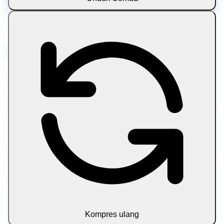
Pelajari lebih lanjut tentang alat ini
Let Compress adalah platform online gratis untuk
mengompresi, mengonversi, mengedit, dan
mengoptimalkan file langsung di browser Anda. Gunakan
kompresor file pribadi untuk gambar, PDF, media, teks, dan
arsip tanpa unggahan, tanpa pendaftaran, dan file yang
tetap ada di perangkat Anda.
100% pemrosesan berbasis browser • Tidak ada
unggahan • File tetap ada di perangkat Anda • Selalu gratis
Alat Kategori
Gambar
Dokumen
Kompres ulang