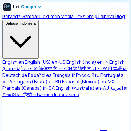
Beranda
Gambar
Dokumen
Media
Teks
Arsip
Lainnya
Blog
Bahasa Indonesia
English
en
English (US)
en-US
English (India)
en-IN
English
(Canada)
en-CA
简体中文
zh-CN
繁體中文
zh-TW
日本語
ja
Deutsch
de
Español
es
Français
fr
Русский
ru
Português
pt
Português (Brasil)
pt-BR
Español (México)
es-MX
Français (Canada)
fr-CA
English (Australia)
en-AU
العربية
ar
한국어
ko
हिन्दी
hi
Bahasa Indonesia
id