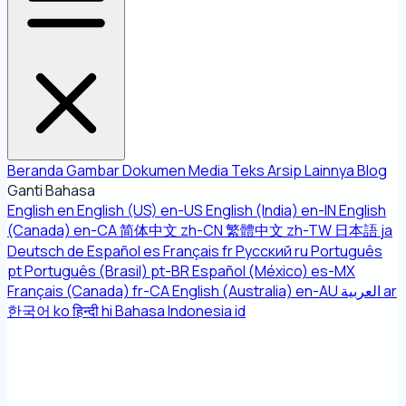
Beranda
Gambar
Dokumen
Media
Teks
Arsip
Lainnya
Blog
Ganti Bahasa
English
en
English (US)
en-US
English (India)
en-IN
English
(Canada)
en-CA
简体中文
zh-CN
繁體中文
zh-TW
日本語
ja
Deutsch
de
Español
es
Français
fr
Русский
ru
Português
pt
Português (Brasil)
pt-BR
Español (México)
es-MX
Français (Canada)
fr-CA
English (Australia)
en-AU
العربية
ar
한국어
ko
हिन्दी
hi
Bahasa Indonesia
id