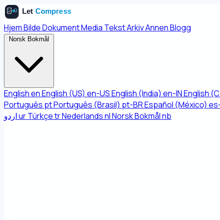
Hjem
Bilde
Dokument
Media
Tekst
Arkiv
Annen
Blogg
Norsk Bokmål
English
en
English (US)
en-US
English (India)
en-IN
English (
Português
pt
Português (Brasil)
pt-BR
Español (México)
es
اردو
ur
Türkçe
tr
Nederlands
nl
Norsk Bokmål
nb