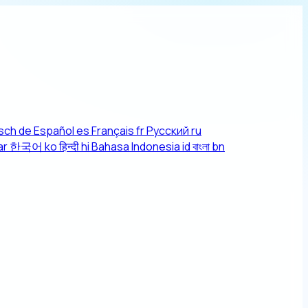
sch
de
Español
es
Français
fr
Русский
ru
ar
한국어
ko
हिन्दी
hi
Bahasa Indonesia
id
বাংলা
bn