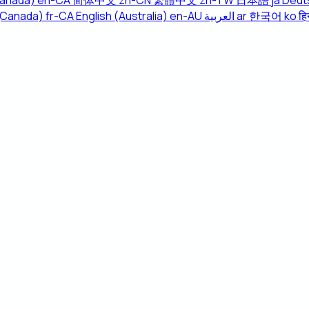
Canada)
en-CA
简体中文
zh-CN
繁體中文
zh-TW
日本語
ja
Deut
(Canada)
fr-CA
English (Australia)
en-AU
العربية
ar
한국어
ko
हिन