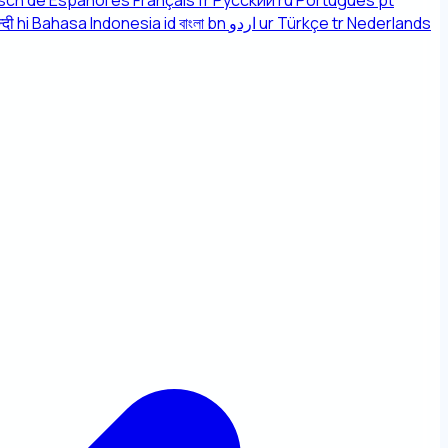
sch
de
Español
es
Français
fr
Русский
ru
Português
pt
्दी
hi
Bahasa Indonesia
id
বাংলা
bn
اردو
ur
Türkçe
tr
Nederlands