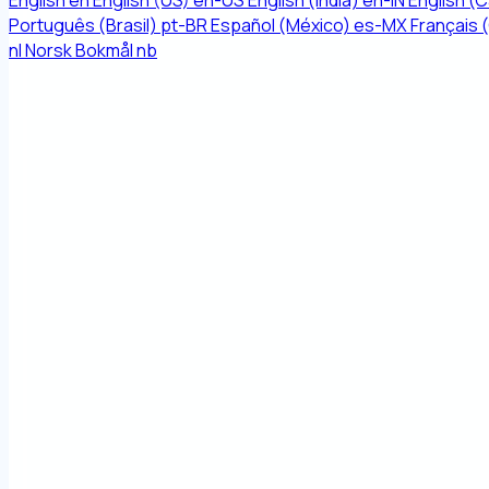
English
en
English (US)
en-US
English (India)
en-IN
English (
Português (Brasil)
pt-BR
Español (México)
es-MX
Français 
nl
Norsk Bokmål
nb