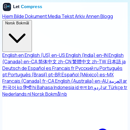
Hjem
Bilde
Dokument
Media
Tekst
Arkiv
Annen
Blogg
Norsk Bokmål
English
en
English (US)
en-US
English (India)
en-IN
English
(Canada)
en-CA
简体中文
zh-CN
繁體中文
zh-TW
日本語
ja
Deutsch
de
Español
es
Français
fr
Русский
ru
Português
pt
Português (Brasil)
pt-BR
Español (México)
es-MX
Français (Canada)
fr-CA
English (Australia)
en-AU
العربية
ar
한국어
ko
हिन्दी
hi
Bahasa Indonesia
id
বাংলা
bn
اردو
ur
Türkçe
tr
Nederlands
nl
Norsk Bokmål
nb