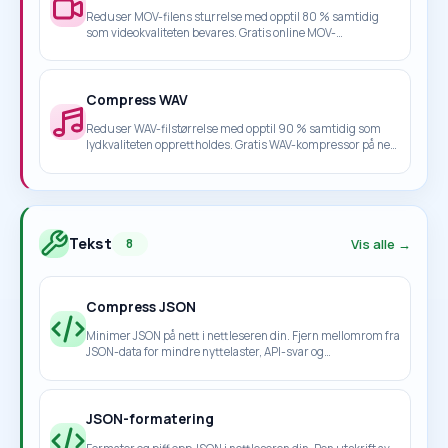
Reduser MOV-filens stцrrelse med opptil 80 % samtidig
som videokvaliteten bevares. Gratis online MOV-
komprimering Б─⌠ 100 % nettleserbasert, ingen opplasting
nцdvendig.
Compress WAV
Reduser WAV-filstørrelse med opptil 90 % samtidig som
lydkvaliteten opprettholdes. Gratis WAV-kompressor på nett
- 100 % nettleserbasert, ingen opplasting nødvendig.
Tekst
Vis alle →
8
Compress JSON
Minimer JSON på nett i nettleseren din. Fjern mellomrom fra
JSON-data for mindre nyttelaster, API-svar og
produksjonsfiler.
JSON-formatering