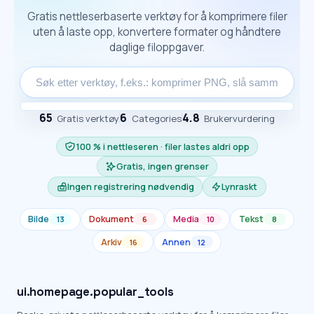
Gratis nettleserbaserte verktøy for å komprimere filer
uten å laste opp, konvertere formater og håndtere
daglige filoppgaver.
65
6
4.8
Gratis verktøy
Categories
Brukervurdering
100 % i nettleseren · filer lastes aldri opp
Gratis, ingen grenser
Ingen registrering nødvendig
Lynraskt
Bilde
Dokument
Media
Tekst
13
6
10
8
Arkiv
Annen
16
12
ui.homepage.popular_tools