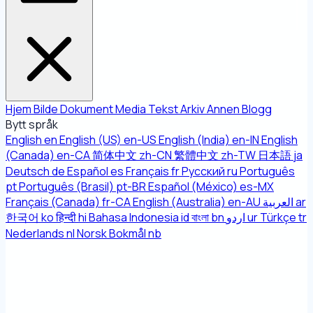
Hjem
Bilde
Dokument
Media
Tekst
Arkiv
Annen
Blogg
Bytt språk
English
en
English (US)
en-US
English (India)
en-IN
English
(Canada)
en-CA
简体中文
zh-CN
繁體中文
zh-TW
日本語
ja
Deutsch
de
Español
es
Français
fr
Русский
ru
Português
pt
Português (Brasil)
pt-BR
Español (México)
es-MX
Français (Canada)
fr-CA
English (Australia)
en-AU
العربية
ar
한국어
ko
हिन्दी
hi
Bahasa Indonesia
id
বাংলা
bn
اردو
ur
Türkçe
tr
Nederlands
nl
Norsk Bokmål
nb