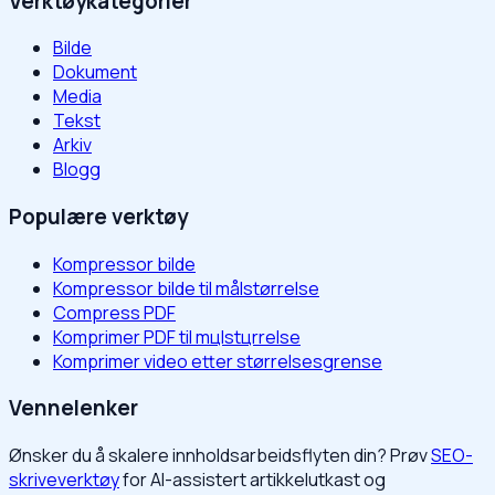
Verktøykategorier
Bilde
Dokument
Media
Tekst
Arkiv
Blogg
Populære verktøy
Kompressor bilde
Kompressor bilde til målstørrelse
Compress PDF
Komprimer PDF til mцlstцrrelse
Komprimer video etter størrelsesgrense
Vennelenker
Ønsker du å skalere innholdsarbeidsflyten din? Prøv
SEO-
skriveverktøy
for AI-assistert artikkelutkast og