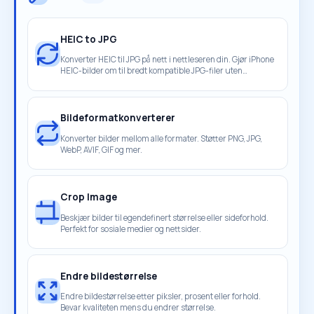
HEIC to JPG
Konverter HEIC til JPG på nett i nettleseren din. Gjør iPhone
HEIC-bilder om til bredt kompatible JPG-filer uten
opplasting.
Bildeformatkonverterer
Konverter bilder mellom alle formater. Støtter PNG, JPG,
WebP, AVIF, GIF og mer.
Crop Image
Beskjær bilder til egendefinert størrelse eller sideforhold.
Perfekt for sosiale medier og nettsider.
Endre bildestørrelse
Endre bildestørrelse etter piksler, prosent eller forhold.
Bevar kvaliteten mens du endrer størrelse.