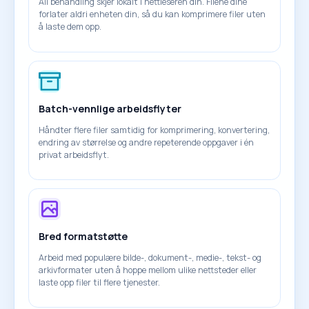
All behandling skjer lokalt i nettleseren din. Filene dine
forlater aldri enheten din, så du kan komprimere filer uten
å laste dem opp.
Batch-vennlige arbeidsflyter
Håndter flere filer samtidig for komprimering, konvertering,
endring av størrelse og andre repeterende oppgaver i én
privat arbeidsflyt.
Bred formatstøtte
Arbeid med populære bilde-, dokument-, medie-, tekst- og
arkivformater uten å hoppe mellom ulike nettsteder eller
laste opp filer til flere tjenester.