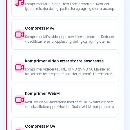
Komprimer MP3-filer pц nett i nettleseren din. Reducer
lydstцrrelse for deling, podkaster og lagring uten ц laste opp
filene dine.
Compress MP4
Komprimer MP4-videoer pц nett i nettleseren din. Reducer
videofilstцrrelse for opplasting, deling og lagring uten ц
laste opp filene dine.
Komprimer video etter størrelsesgrense
Komprimer videoer til 8 MB, 10 MB, 25 MB, 50 MB eller et
hvilket som helst egendefinert størrelsesmål i nettleseren
din uten opplasting.
Komprimer WebM
Reduser WebM-filstørrelse med opptil 80 % samtidig som
videokvaliteten opprettholdes. Gratis WebM-kompressor på
nett - 100 % nettleserbasert, ingen opplasting nødvendig.
Compress MOV