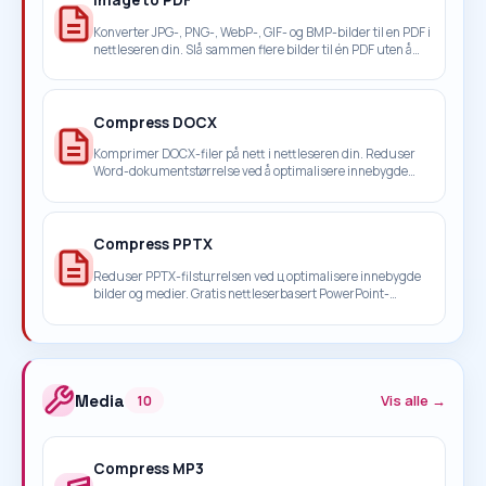
Image to PDF
Konverter JPG-, PNG-, WebP-, GIF- og BMP-bilder til en PDF i
nettleseren din. Slå sammen flere bilder til én PDF uten å
laste opp filer.
Compress DOCX
Komprimer DOCX-filer på nett i nettleseren din. Reduser
Word-dokumentstørrelse ved å optimalisere innebygde
bilder uten å laste opp filene dine.
Compress PPTX
Reduser PPTX-filstцrrelsen ved ц optimalisere innebygde
bilder og medier. Gratis nettleserbasert PowerPoint-
komprimering.
Media
Vis alle →
10
Compress MP3