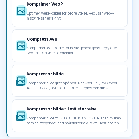
Komprimer WebP
Optimer WebP-bilder for bedre ytelse. Reduser WebP-
filstørrelsen effektivt.
Compress AVIF
Komprimer AVIF-bilder for neste generasjons nettytelse.
Reduser filstørrelse effektivt.
Kompressor bilde
Komprimer bilde gratis på nett. Reduser JPG, PNG, WebP,
AVIF, HEIC, GIF, BMP og TIFF-filer i nettleseren din uten
opplasting.
Kompressor bilde til målstørrelse
Komprimer bilder til 50 KB, 100 KB, 200 KB eller en hvilken
som helst egendefinert målstørrelse direkte i nettleseren
din uten opplasting.