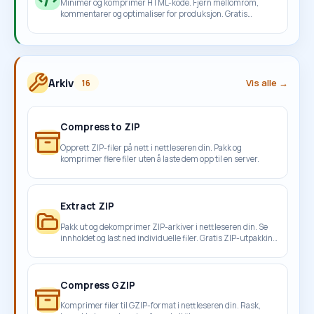
Minimer og komprimer HTML-kode. Fjern mellomrom,
kommentarer og optimaliser for produksjon. Gratis
nettbasert HTML-kompressor.
Arkiv
Vis alle →
16
Compress to ZIP
Opprett ZIP-filer på nett i nettleseren din. Pakk og
komprimer flere filer uten å laste dem opp til en server.
Extract ZIP
Pakk ut og dekomprimer ZIP-arkiver i nettleseren din. Se
innholdet og last ned individuelle filer. Gratis ZIP-utpakking
på nett.
Compress GZIP
Komprimer filer til GZIP-format i nettleseren din. Rask,