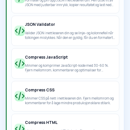
Formater og piff opp JSON i nettleseren din. Pen utskrift av
JSON med justerbar innrykk, kopier resultatet og last ned
den ryddige versjonen.
JSON Validator
Valider JSON i nettleseren din og se linje- og kolonnefeil når
tolkingen mislykkes. Når den er gyldig, får du en formatert
JSON-forhåndsvisning umiddelbart.
Compress JavaScript
Minimer og komprimer JavaScript-kode med 30-60 %.
Fjern mellomrom, kommentarer og optimaliser for
produksjon. Gratis nettbasert JS-minifierer.
Compress CSS
Minimer CSS på nett i nettleseren din. Fjern mellomrom og
kommentarer for å lage mindre produksjonsklare stilark.
Compress HTML