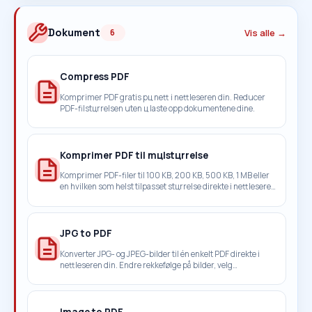
Dokument
Vis alle →
6
Compress PDF
Komprimer PDF gratis pц nett i nettleseren din. Reducer
PDF-filstцrrelsen uten ц laste opp dokumentene dine.
Komprimer PDF til mцlstцrrelse
Komprimer PDF-filer til 100 KB, 200 KB, 500 KB, 1 MB eller
en hvilken som helst tilpasset stцrrelse direkte i nettleseren
uten opplasting.
JPG to PDF
Konverter JPG- og JPEG-bilder til én enkelt PDF direkte i
nettleseren din. Endre rekkefølge på bilder, velg
sideinnstillinger og behold alt på enheten din.