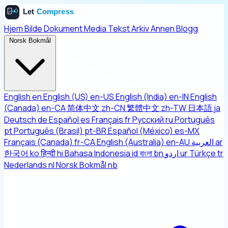
Hjem
Bilde
Dokument
Media
Tekst
Arkiv
Annen
Blogg
Norsk Bokmål
English
en
English (US)
en-US
English (India)
en-IN
English
(Canada)
en-CA
简体中文
zh-CN
繁體中文
zh-TW
日本語
ja
Deutsch
de
Español
es
Français
fr
Русский
ru
Português
pt
Português (Brasil)
pt-BR
Español (México)
es-MX
Français (Canada)
fr-CA
English (Australia)
en-AU
العربية
ar
한국어
ko
हिन्दी
hi
Bahasa Indonesia
id
বাংলা
bn
اردو
ur
Türkçe
tr
Nederlands
nl
Norsk Bokmål
nb