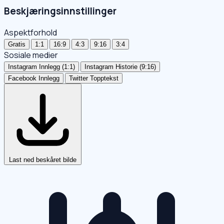
Beskjæringsinnstillinger
Aspektforhold
Gratis
1:1
16:9
4:3
9:16
3:4
Sosiale medier
Instagram Innlegg (1:1)
Instagram Historie (9:16)
Facebook Innlegg
Twitter Topptekst
Last ned beskåret bilde