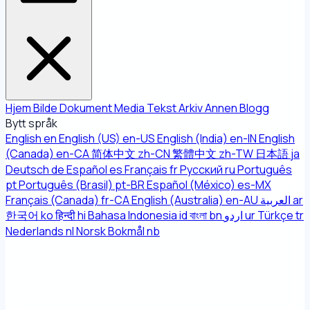
Hjem
Bilde
Dokument
Media
Tekst
Arkiv
Annen
Blogg
Bytt språk
English
en
English (US)
en-US
English (India)
en-IN
English
(Canada)
en-CA
简体中文
zh-CN
繁體中文
zh-TW
日本語
ja
Deutsch
de
Español
es
Français
fr
Русский
ru
Português
pt
Português (Brasil)
pt-BR
Español (México)
es-MX
Français (Canada)
fr-CA
English (Australia)
en-AU
العربية
ar
한국어
ko
हिन्दी
hi
Bahasa Indonesia
id
বাংলা
bn
اردو
ur
Türkçe
tr
Nederlands
nl
Norsk Bokmål
nb