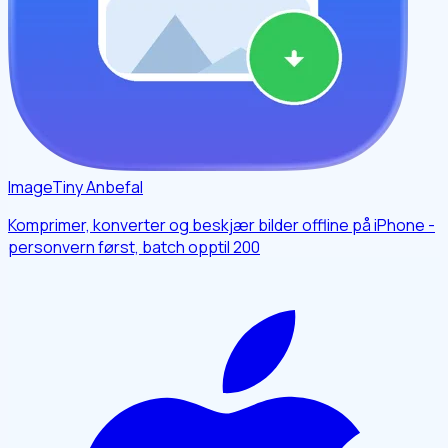
ImageTiny
Anbefal
Komprimer, konverter og beskjær bilder offline på iPhone -
personvern først, batch opptil 200