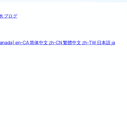
他
ブログ
Canada)
en-CA
简体中文
zh-CN
繁體中文
zh-TW
日本語
ja