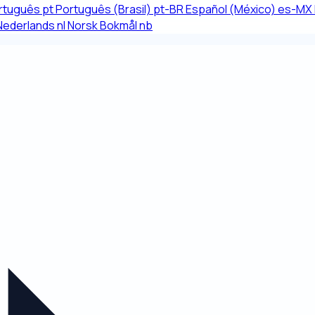
rtuguês
pt
Português (Brasil)
pt-BR
Español (México)
es-MX
Nederlands
nl
Norsk Bokmål
nb