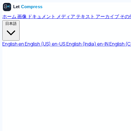
ホーム
画像
ドキュメント
メディア
テキスト
アーカイブ
その
日本語
English
en
English (US)
en-US
English (India)
en-IN
English (