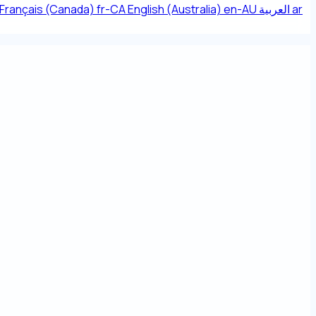
Français (Canada)
fr-CA
English (Australia)
en-AU
العربية
ar