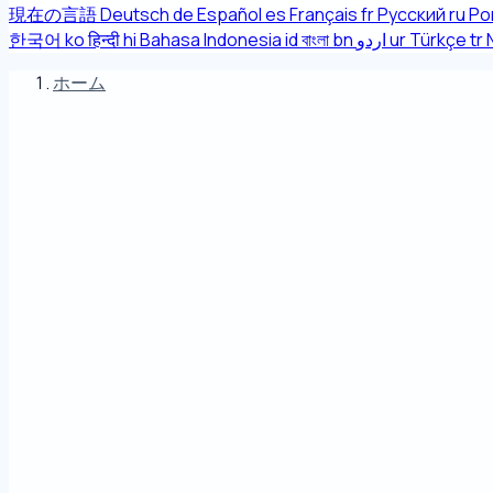
現在の言語
Deutsch
de
Español
es
Français
fr
Русский
ru
Po
한국어
ko
हिन्दी
hi
Bahasa Indonesia
id
বাংলা
bn
اردو
ur
Türkçe
tr
ホーム