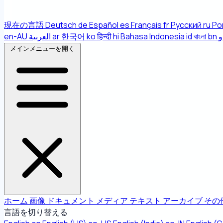
現在の言語
Deutsch
de
Español
es
Français
fr
Русский
ru
Po
en-AU
العربية
ar
한국어
ko
हिन्दी
hi
Bahasa Indonesia
id
বাংলা
bn
و
メインメニューを開く
ホーム
画像
ドキュメント
メディア
テキスト
アーカイブ
その
言語を切り替える