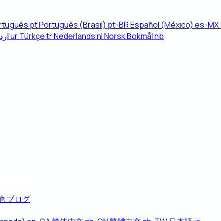
rtuguês
pt
Português (Brasil)
pt-BR
Español (México)
es-MX
ارد
ur
Türkçe
tr
Nederlands
nl
Norsk Bokmål
nb
他
ブログ