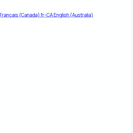
Français (Canada)
fr-CA
English (Australia)