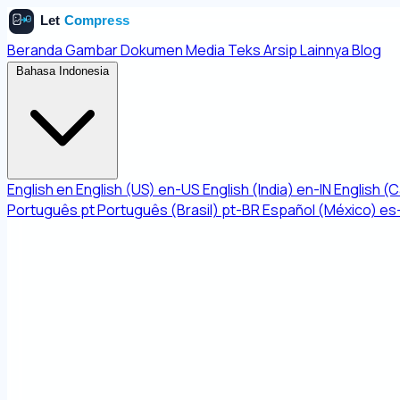
Beranda
Gambar
Dokumen
Media
Teks
Arsip
Lainnya
Blog
Bahasa Indonesia
English
en
English (US)
en-US
English (India)
en-IN
English (
Português
pt
Português (Brasil)
pt-BR
Español (México)
es