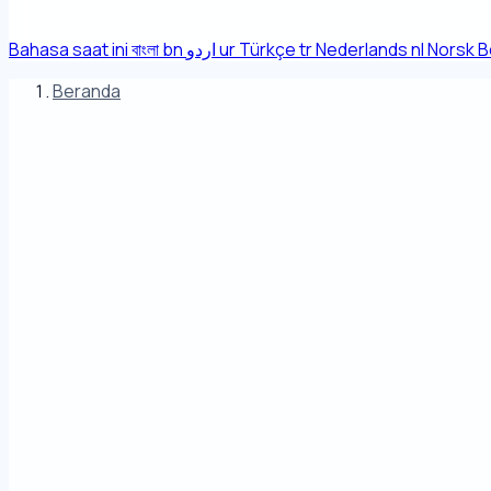
Bahasa saat ini
বাংলা
bn
اردو
ur
Türkçe
tr
Nederlands
nl
Norsk B
Beranda