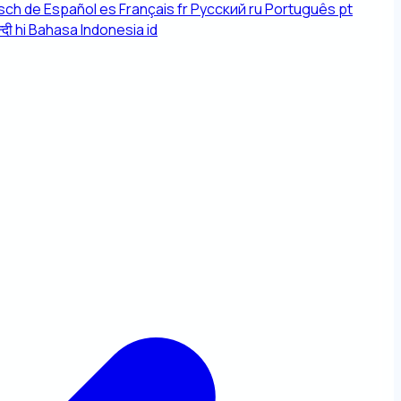
sch
de
Español
es
Français
fr
Русский
ru
Português
pt
्दी
hi
Bahasa Indonesia
id