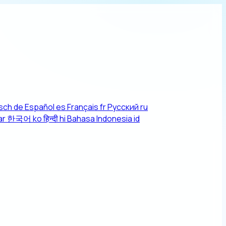
sch
de
Español
es
Français
fr
Русский
ru
ar
한국어
ko
हिन्दी
hi
Bahasa Indonesia
id