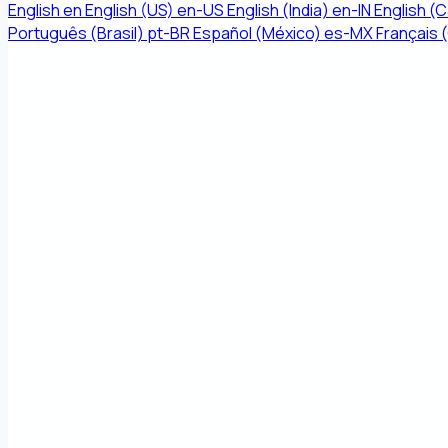
English
en
English (US)
en-US
English (India)
en-IN
English (
Português (Brasil)
pt-BR
Español (México)
es-MX
Français 