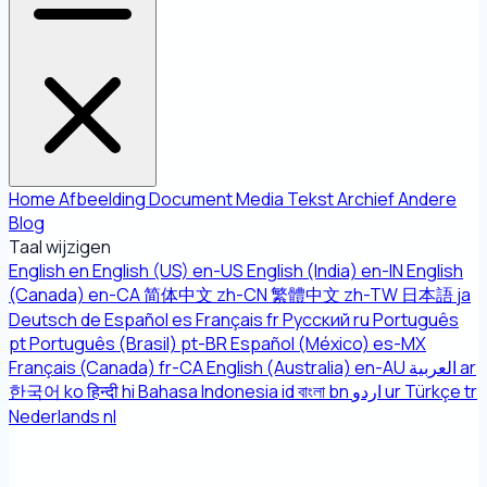
Home
Afbeelding
Document
Media
Tekst
Archief
Andere
Blog
Taal wijzigen
English
en
English (US)
en-US
English (India)
en-IN
English
(Canada)
en-CA
简体中文
zh-CN
繁體中文
zh-TW
日本語
ja
Deutsch
de
Español
es
Français
fr
Русский
ru
Português
pt
Português (Brasil)
pt-BR
Español (México)
es-MX
Français (Canada)
fr-CA
English (Australia)
en-AU
العربية
ar
한국어
ko
हिन्दी
hi
Bahasa Indonesia
id
বাংলা
bn
اردو
ur
Türkçe
tr
Nederlands
nl