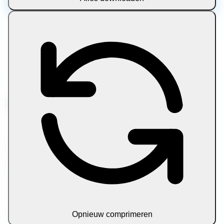
Meer informatie over deze tool
Let Compress is een gratis online platform voor het
comprimeren, converteren, bewerken enptimiseren van
bestanden rechtstreeks in uw browser. Gebruik een
privébestandscompressor voor afbeeldingen, PDFs,
media, tekst en archieven zonder uploads, zonder
aanmeldingen en bestanden die op uw apparaat blijven
staan.
100% browsergebaseerde verwerking • Geen uploads •
Opnieuw comprimeren
Bestanden blijven op uw apparaat • Altijd gratis