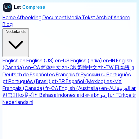
Home
Afbeelding
Document
Media
Tekst
Archief
Andere
Blog
Nederlands
English
en
English (US)
en-US
English (India)
en-IN
English
(Canada)
en-CA
简体中文
zh-CN
繁體中文
zh-TW
日本語
ja
Deutsch
de
Español
es
Français
fr
Русский
ru
Português
pt
Português (Brasil)
pt-BR
Español (México)
es-MX
Français (Canada)
fr-CA
English (Australia)
en-AU
العربية
ar
한국어
ko
हिन्दी
hi
Bahasa Indonesia
id
বাংলা
bn
اردو
ur
Türkçe
tr
Nederlands
nl