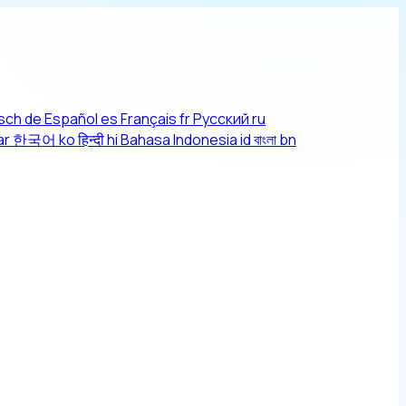
sch
de
Español
es
Français
fr
Русский
ru
ar
한국어
ko
हिन्दी
hi
Bahasa Indonesia
id
বাংলা
bn