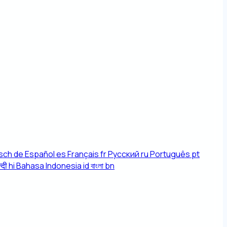
sch
de
Español
es
Français
fr
Русский
ru
Português
pt
्दी
hi
Bahasa Indonesia
id
বাংলা
bn