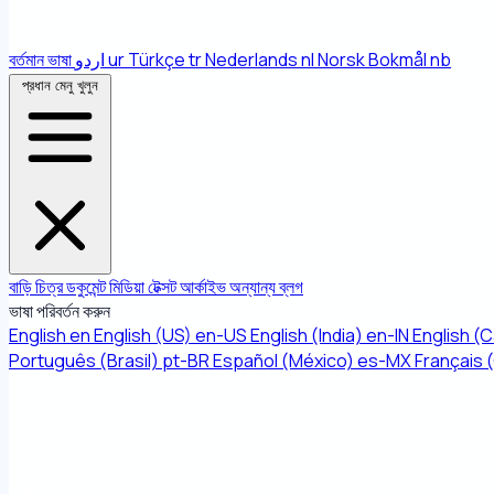
বর্তমান ভাষা
اردو
ur
Türkçe
tr
Nederlands
nl
Norsk Bokmål
nb
প্রধান মেনু খুলুন
বাড়ি
চিত্র
ডকুমেন্ট
মিডিয়া
টেক্সট
আর্কাইভ
অন্যান্য
ব্লগ
ভাষা পরিবর্তন করুন
English
en
English (US)
en-US
English (India)
en-IN
English (
Português (Brasil)
pt-BR
Español (México)
es-MX
Français 