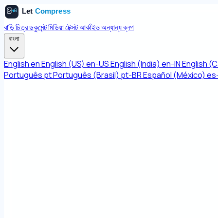
বাড়ি
চিত্র
ডকুমেন্ট
মিডিয়া
টেক্সট
আর্কাইভ
অন্যান্য
ব্লগ
বাংলা
English
en
English (US)
en-US
English (India)
en-IN
English (
Português
pt
Português (Brasil)
pt-BR
Español (México)
es