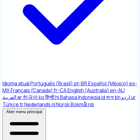
Idioma atual
Português (Brasil)
pt-BR
Español (México)
es-
MX
Français (Canada)
fr-CA
English (Australia)
en-AU
العربية
ar
한국어
ko
हिन्दी
hi
Bahasa Indonesia
id
বাংলা
bn
اردو
ur
Türkçe
tr
Nederlands
nl
Norsk Bokmål
nb
Abrir menu principal