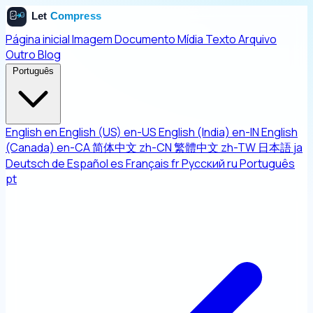
Página inicial
Imagem
Documento
Mídia
Texto
Arquivo
Outro
Blog
Português
English
en
English (US)
en-US
English (India)
en-IN
English
(Canada)
en-CA
简体中文
zh-CN
繁體中文
zh-TW
日本語
ja
Deutsch
de
Español
es
Français
fr
Русский
ru
Português
pt