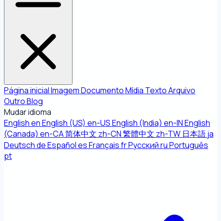
Página inicial
Imagem
Documento
Mídia
Texto
Arquivo
Outro
Blog
Mudar idioma
English
en
English (US)
en-US
English (India)
en-IN
English
(Canada)
en-CA
简体中文
zh-CN
繁體中文
zh-TW
日本語
ja
Deutsch
de
Español
es
Français
fr
Русский
ru
Português
pt