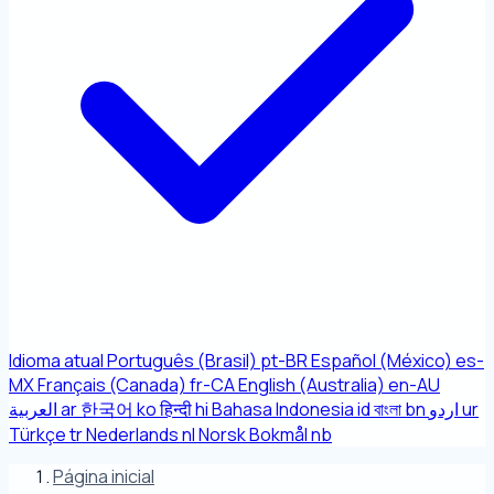
Idioma atual
Português (Brasil)
pt-BR
Español (México)
es-
MX
Français (Canada)
fr-CA
English (Australia)
en-AU
العربية
ar
한국어
ko
हिन्दी
hi
Bahasa Indonesia
id
বাংলা
bn
اردو
ur
Türkçe
tr
Nederlands
nl
Norsk Bokmål
nb
Página inicial