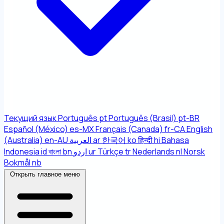
Текущий язык
Português
pt
Português (Brasil)
pt-BR
Español (México)
es-MX
Français (Canada)
fr-CA
English
(Australia)
en-AU
العربية
ar
한국어
ko
हिन्दी
hi
Bahasa
Indonesia
id
বাংলা
bn
اردو
ur
Türkçe
tr
Nederlands
nl
Norsk
Bokmål
nb
Открыть главное меню