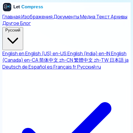
Главная
Изображения
Документы
Медиа
Текст
Архивы
Другое
Блог
Русский
English
en
English (US)
en-US
English (India)
en-IN
English
(Canada)
en-CA
简体中文
zh-CN
繁體中文
zh-TW
日本語
ja
Deutsch
de
Español
es
Français
fr
Русский
ru