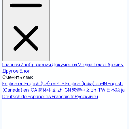
Главная
Изображения
Документы
Медиа
Текст
Архивы
Другое
Блог
Сменить язык
English
en
English (US)
en-US
English (India)
en-IN
English
(Canada)
en-CA
简体中文
zh-CN
繁體中文
zh-TW
日本語
ja
Deutsch
de
Español
es
Français
fr
Русский
ru