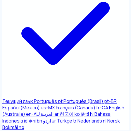
Текущий язык
Português
pt
Português (Brasil)
pt-BR
Español (México)
es-MX
Français (Canada)
fr-CA
English
(Australia)
en-AU
العربية
ar
한국어
ko
हिन्दी
hi
Bahasa
Indonesia
id
বাংলা
bn
اردو
ur
Türkçe
tr
Nederlands
nl
Norsk
Bokmål
nb