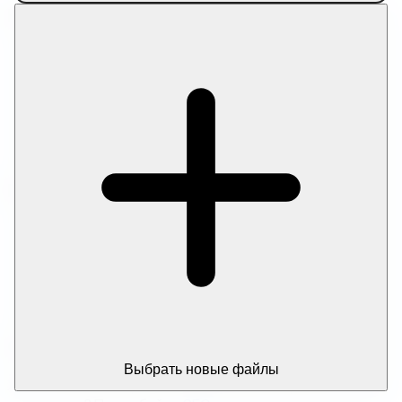
Категории инструментов
Изображения
Документы
Медиа
Текст
Архивы
Блог
Популярные инструменты
Сжать изображение
Сжать изображение до целевого размера
Сжать PDF
Сжать PDF до целевого размера
Сжать видео до нужного размера
Ссылки на друзей
Выбрать новые файлы
Сжать все видео
Хотите масштабировать свой рабочий процесс с