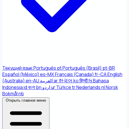
Текущий язык
Português
pt
Português (Brasil)
pt-BR
Español (México)
es-MX
Français (Canada)
fr-CA
English
(Australia)
en-AU
العربية
ar
한국어
ko
हिन्दी
hi
Bahasa
Indonesia
id
বাংলা
bn
اردو
ur
Türkçe
tr
Nederlands
nl
Norsk
Bokmål
nb
Открыть главное меню