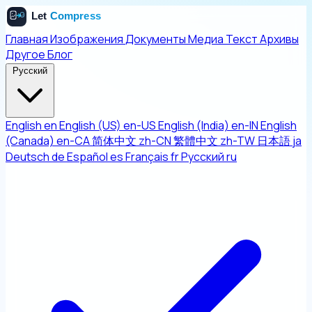
Главная
Изображения
Документы
Медиа
Текст
Архивы
Другое
Блог
Русский
English
en
English (US)
en-US
English (India)
en-IN
English
(Canada)
en-CA
简体中文
zh-CN
繁體中文
zh-TW
日本語
ja
Deutsch
de
Español
es
Français
fr
Русский
ru