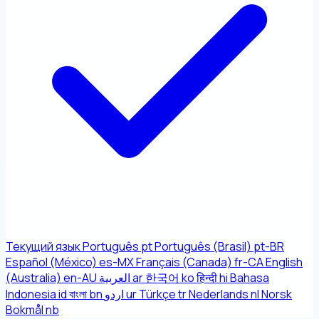
Текущий язык
Português
pt
Português (Brasil)
pt-BR
Español (México)
es-MX
Français (Canada)
fr-CA
English
(Australia)
en-AU
العربية
ar
한국어
ko
हिन्दी
hi
Bahasa
Indonesia
id
বাংলা
bn
اردو
ur
Türkçe
tr
Nederlands
nl
Norsk
Bokmål
nb