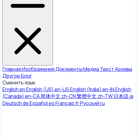
Главная
Изображения
Документы
Медиа
Текст
Архивы
Другое
Блог
Сменить язык
English
en
English (US)
en-US
English (India)
en-IN
English
(Canada)
en-CA
简体中文
zh-CN
繁體中文
zh-TW
日本語
ja
Deutsch
de
Español
es
Français
fr
Русский
ru