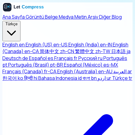
Ana Sayfa
Görüntü
Belge
Medya
Metin
Arşiv
Diğer
Blog
Türkçe
English
en
English (US)
en-US
English (India)
en-IN
English
(Canada)
en-CA
简体中文
zh-CN
繁體中文
zh-TW
日本語
ja
Deutsch
de
Español
es
Français
fr
Русский
ru
Português
pt
Português (Brasil)
pt-BR
Español (México)
es-MX
Français (Canada)
fr-CA
English (Australia)
en-AU
العربية
ar
한국어
ko
हिन्दी
hi
Bahasa Indonesia
id
বাংলা
bn
اردو
ur
Türkçe
tr