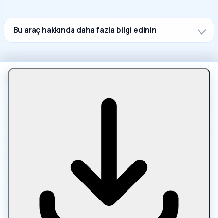
Bu araç hakkında daha fazla bilgi edinin
Let Compress, dosyaları doğrudan tarayıcınızda sıkıştırmak,
dönüştürmek, düzenlemek ve optküçültmek için kullanılan
ücretsiz bir çevrimiçi platformdur. Yükleme, kaydolma
gerektirmeyen görüntüler, PDF'ler, medya, metin ve arşivler
ile cihazınızda kalan dosyalar için özel bir dosya sıkıştırıcı
kullanın.
%100 tarayıcı tabanlı işleme • Yükleme yok • Dosyalar
cihazınızda kalır • Her zaman ücretsiz
Araç Kategorileri