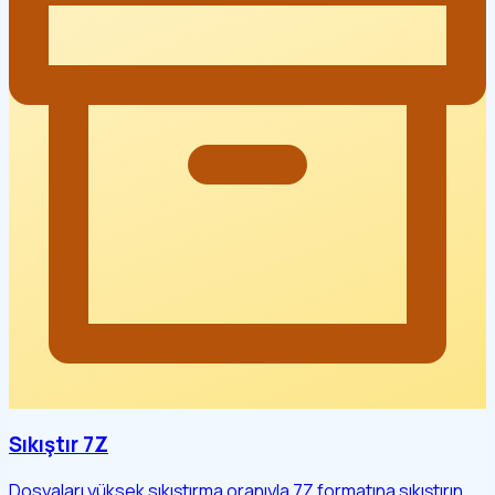
Sıkıştır 7Z
Dosyaları yüksek sıkıştırma oranıyla 7Z formatına sıkıştırın.