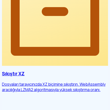
Sıkıştır XZ
Dosyaları tarayıcınızda XZ biçimine sıkıştırın. WebAssembly
aracılığıyla LZMA2 algoritmasıyla yüksek sıkıştırma oranı.