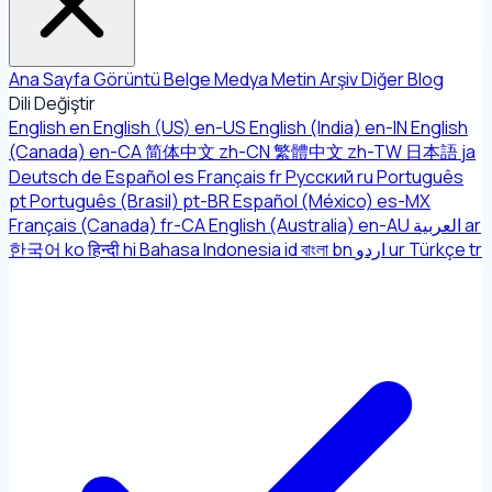
Ana Sayfa
Görüntü
Belge
Medya
Metin
Arşiv
Diğer
Blog
Dili Değiştir
English
en
English (US)
en-US
English (India)
en-IN
English
(Canada)
en-CA
简体中文
zh-CN
繁體中文
zh-TW
日本語
ja
Deutsch
de
Español
es
Français
fr
Русский
ru
Português
pt
Português (Brasil)
pt-BR
Español (México)
es-MX
Français (Canada)
fr-CA
English (Australia)
en-AU
العربية
ar
한국어
ko
हिन्दी
hi
Bahasa Indonesia
id
বাংলা
bn
اردو
ur
Türkçe
tr