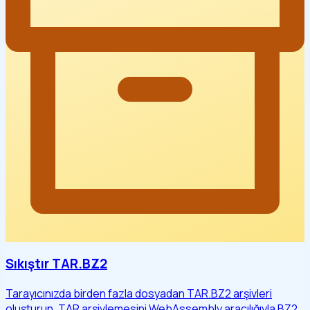
Sıkıştır TAR.BZ2
Tarayıcınızda birden fazla dosyadan TAR.BZ2 arşivleri
oluşturun. TAR arşivlemesini WebAssembly aracılığıyla BZ2