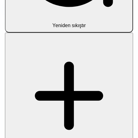
Gizlilik Politikası
Hizmet Şartları
Hakkımızda
Bize Ulaşın
Yasal
Uyarı
© 2026 Let Compress. Tüm hakları saklıdır.
Yeniden sıkıştır