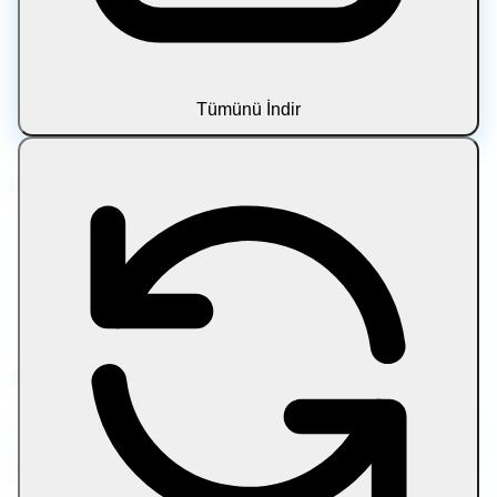
Görüntü
Belge
Medya
Metin
Tümünü İndir
Arşiv
Blog
Popüler Araçlar
Görüntüyü Sıkıştır
Görüntüyü Hedef Boyuta Sıkıştırın
Sıkıştırın PDF
PDF'ı Hedef Boyuta sıkıştırın
Videoyu Boyut Sınırına Göre Sıkıştır
Arkadaş Bağlantıları
İçerik iş akışınızı ölçeklendirmek mi istiyorsunuz? AI destekli
makale taslağı hazırlama ve sayfa içi optimizasyon için
SEO
yazma araçları
'ı deneyin.