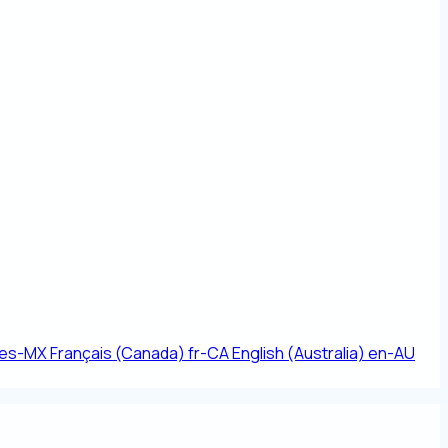
es-MX
Français (Canada)
fr-CA
English (Australia)
en-AU