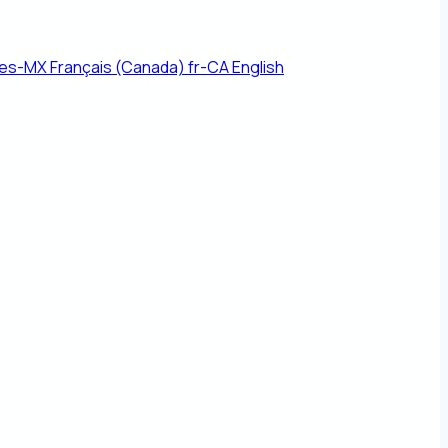
es-MX
Français (Canada)
fr-CA
English