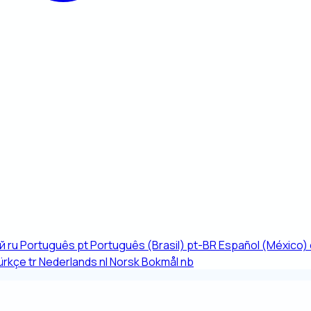
й
ru
Português
pt
Português (Brasil)
pt-BR
Español (México)
ürkçe
tr
Nederlands
nl
Norsk Bokmål
nb