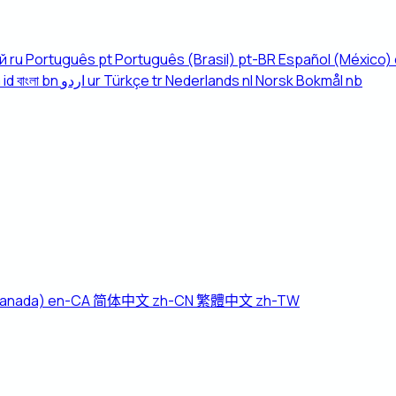
й
ru
Português
pt
Português (Brasil)
pt-BR
Español (México)
a
id
বাংলা
bn
اردو
ur
Türkçe
tr
Nederlands
nl
Norsk Bokmål
nb
Canada)
en-CA
简体中文
zh-CN
繁體中文
zh-TW