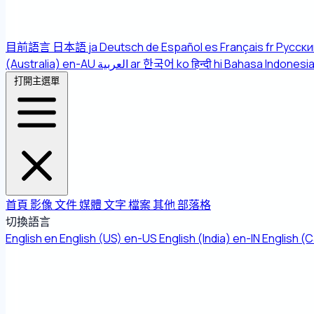
目前語言
日本語
ja
Deutsch
de
Español
es
Français
fr
Русски
(Australia)
en-AU
العربية
ar
한국어
ko
हिन्दी
hi
Bahasa Indonesi
打開主選單
首頁
影像
文件
媒體
文字
檔案
其他
部落格
切換語言
English
en
English (US)
en-US
English (India)
en-IN
English (