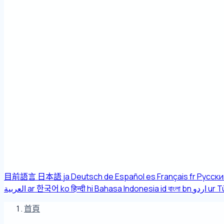
目前語言
日本語
ja
Deutsch
de
Español
es
Français
fr
Русски
العربية
ar
한국어
ko
हिन्दी
hi
Bahasa Indonesia
id
বাংলা
bn
اردو
ur
T
首頁