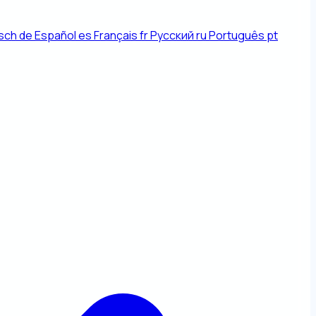
sch
de
Español
es
Français
fr
Русский
ru
Português
pt