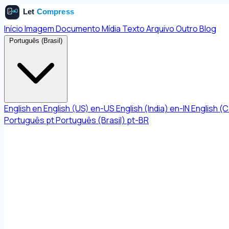
Início
Imagem
Documento
Mídia
Texto
Arquivo
Outro
Blog
Português (Brasil)
English
en
English (US)
en-US
English (India)
en-IN
English (
Português
pt
Português (Brasil)
pt-BR