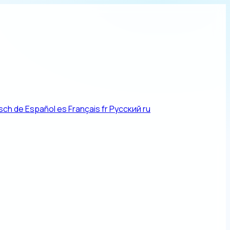
sch
de
Español
es
Français
fr
Русский
ru