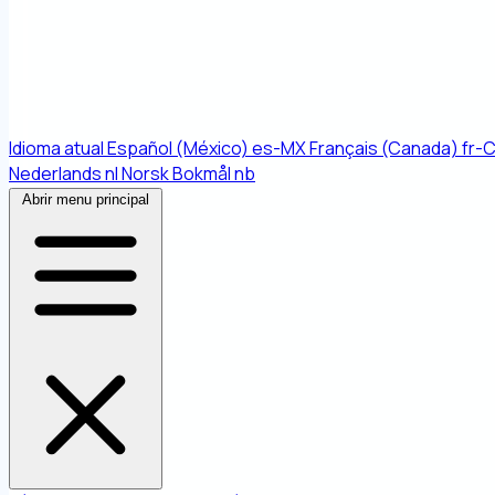
Idioma atual
Español (México)
es-MX
Français (Canada)
fr-
Nederlands
nl
Norsk Bokmål
nb
Abrir menu principal