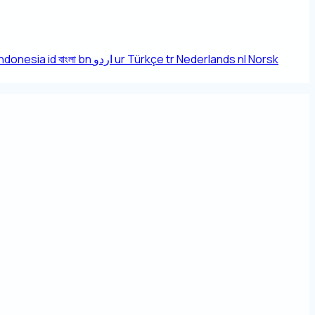
Indonesia
id
বাংলা
bn
اردو
ur
Türkçe
tr
Nederlands
nl
Norsk