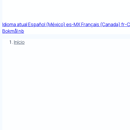
Idioma atual
Español (México)
es-MX
Français (Canada)
fr-
Bokmål
nb
Início