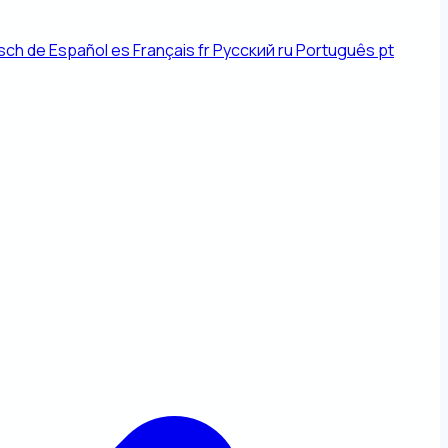
sch
de
Español
es
Français
fr
Русский
ru
Português
pt