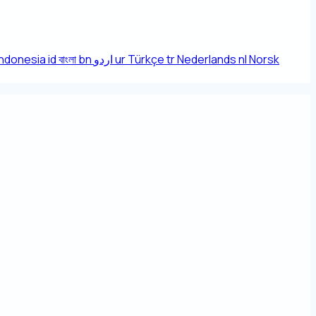
Indonesia
id
বাংলা
bn
اردو
ur
Türkçe
tr
Nederlands
nl
Norsk