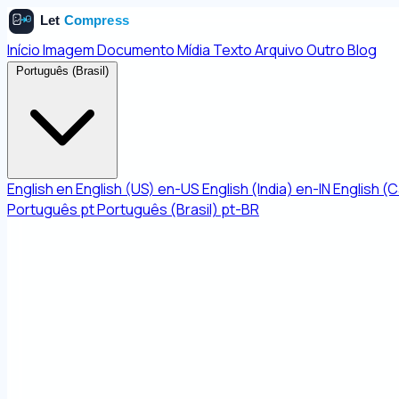
Início
Imagem
Documento
Mídia
Texto
Arquivo
Outro
Blog
Português (Brasil)
English
en
English (US)
en-US
English (India)
en-IN
English (
Português
pt
Português (Brasil)
pt-BR