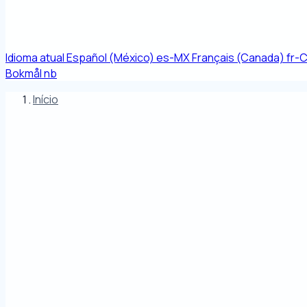
Idioma atual
Español (México)
es-MX
Français (Canada)
fr-
Bokmål
nb
Início