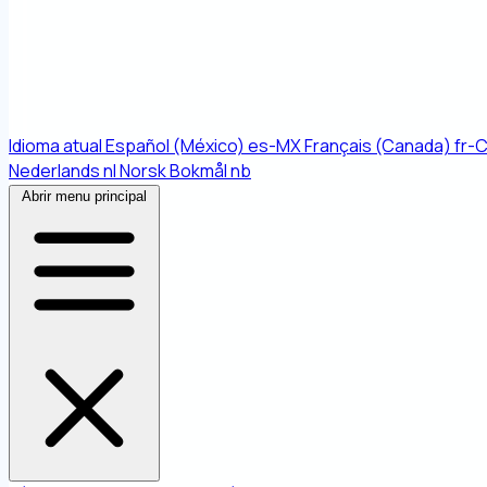
Idioma atual
Español (México)
es-MX
Français (Canada)
fr-
Nederlands
nl
Norsk Bokmål
nb
Abrir menu principal