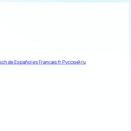
sch
de
Español
es
Français
fr
Русский
ru