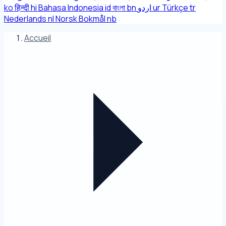
ko
हिन्दी
hi
Bahasa Indonesia
id
বাংলা
bn
اردو
ur
Türkçe
tr
Nederlands
nl
Norsk Bokmål
nb
Accueil