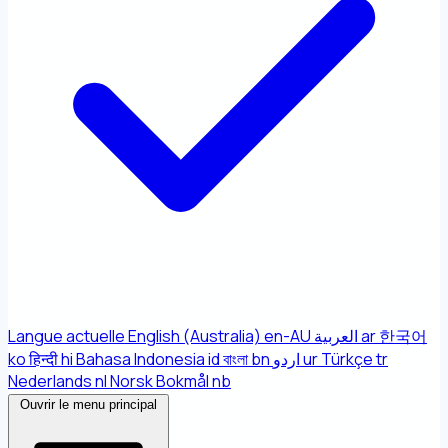
Langue actuelle
English (Australia)
en-AU
العربية
ar
한국어
ko
हिन्दी
hi
Bahasa Indonesia
id
বাংলা
bn
اردو
ur
Türkçe
tr
Nederlands
nl
Norsk Bokmål
nb
Ouvrir le menu principal