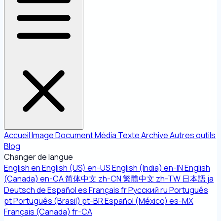
Accueil
Image
Document
Média
Texte
Archive
Autres outils
Blog
Changer de langue
English
en
English (US)
en-US
English (India)
en-IN
English
(Canada)
en-CA
简体中文
zh-CN
繁體中文
zh-TW
日本語
ja
Deutsch
de
Español
es
Français
fr
Русский
ru
Português
pt
Português (Brasil)
pt-BR
Español (México)
es-MX
Français (Canada)
fr-CA