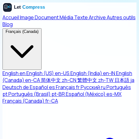
Accueil
Image
Document
Média
Texte
Archive
Autres outils
Blog
Français (Canada)
English
en
English (US)
en-US
English (India)
en-IN
English
(Canada)
en-CA
简体中文
zh-CN
繁體中文
zh-TW
日本語
ja
Deutsch
de
Español
es
Français
fr
Русский
ru
Português
pt
Português (Brasil)
pt-BR
Español (México)
es-MX
Français (Canada)
fr-CA