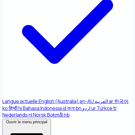
Langue actuelle
English (Australia)
en-AU
العربية
ar
한국어
ko
हिन्दी
hi
Bahasa Indonesia
id
বাংলা
bn
اردو
ur
Türkçe
tr
Nederlands
nl
Norsk Bokmål
nb
Ouvrir le menu principal