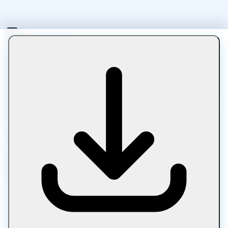
Let Compress est une plateforme en ligne gratuite pour
compresser, convertir, éditer et optimiser des fichiers
directement dans votre navigateur. Travaillez avec des
images, des PDF, des médias, du texte et des archives à
l'aide d'outils rapides et privés, sans téléchargement, sans
envoi de fichiers et sans compte.
Traitement 100 % local • Aucun envoi de fichiers •
Confidentialité totale • Toujours gratuit
Catégories d'outils
Image
Document
Média
Texte