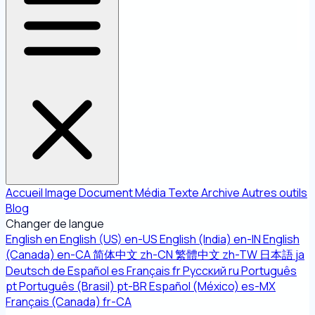
Accueil
Image
Document
Média
Texte
Archive
Autres outils
Blog
Changer de langue
English
en
English (US)
en-US
English (India)
en-IN
English
(Canada)
en-CA
简体中文
zh-CN
繁體中文
zh-TW
日本語
ja
Deutsch
de
Español
es
Français
fr
Русский
ru
Português
pt
Português (Brasil)
pt-BR
Español (México)
es-MX
Français (Canada)
fr-CA