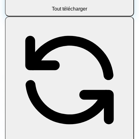
Archive
Tout télécharger
Blog
Outils populaires
Compresser une image
Compresser une image à une taille précise
Compresser un PDF
Compresser un PDF à une taille cible
Compresser une vidéo à une taille cible
Liens amis
Vous cherchez à faire évoluer votre flux de travail de
contenu ? Essayez
SEO outils d'écriture
pour la rédaction
d'articles assistée par AI et l'impression sur la
pageptimisation.
Politique de confidentialité
Conditions d'utilisation
À
propos
Nous contacter
Avertissement