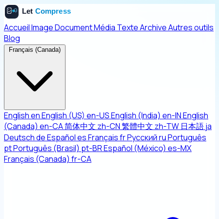
Accueil
Image
Document
Média
Texte
Archive
Autres outils
Blog
Français (Canada)
English
en
English (US)
en-US
English (India)
en-IN
English
(Canada)
en-CA
简体中文
zh-CN
繁體中文
zh-TW
日本語
ja
Deutsch
de
Español
es
Français
fr
Русский
ru
Português
pt
Português (Brasil)
pt-BR
Español (México)
es-MX
Français (Canada)
fr-CA