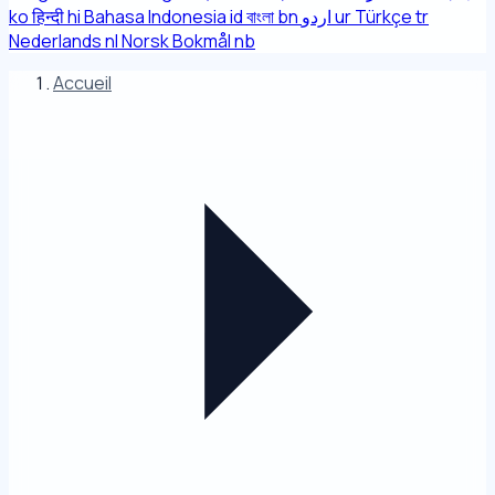
ko
हिन्दी
hi
Bahasa Indonesia
id
বাংলা
bn
اردو
ur
Türkçe
tr
Nederlands
nl
Norsk Bokmål
nb
Accueil