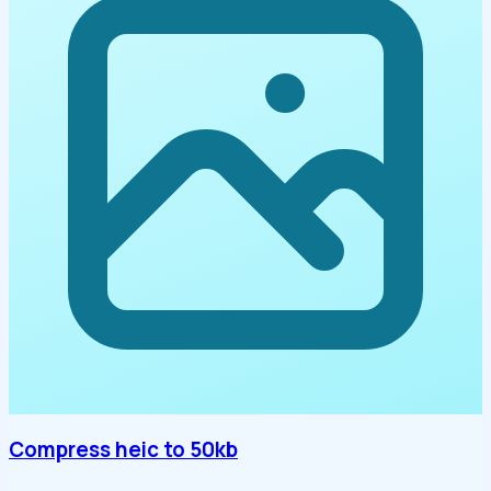
Compress heic to 50kb