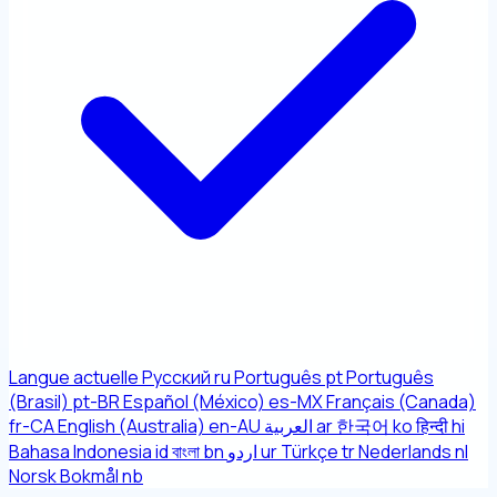
Langue actuelle
Русский
ru
Português
pt
Português
(Brasil)
pt-BR
Español (México)
es-MX
Français (Canada)
fr-CA
English (Australia)
en-AU
العربية
ar
한국어
ko
हिन्दी
hi
Bahasa Indonesia
id
বাংলা
bn
اردو
ur
Türkçe
tr
Nederlands
nl
Norsk Bokmål
nb