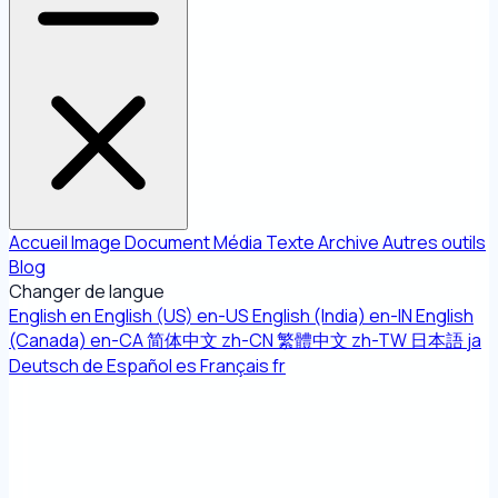
Accueil
Image
Document
Média
Texte
Archive
Autres outils
Blog
Changer de langue
English
en
English (US)
en-US
English (India)
en-IN
English
(Canada)
en-CA
简体中文
zh-CN
繁體中文
zh-TW
日本語
ja
Deutsch
de
Español
es
Français
fr