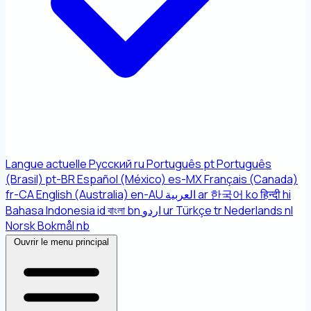
Langue actuelle
Русский
ru
Português
pt
Português
(Brasil)
pt-BR
Español (México)
es-MX
Français (Canada)
fr-CA
English (Australia)
en-AU
العربية
ar
한국어
ko
हिन्दी
hi
Bahasa Indonesia
id
বাংলা
bn
اردو
ur
Türkçe
tr
Nederlands
nl
Norsk Bokmål
nb
Ouvrir le menu principal