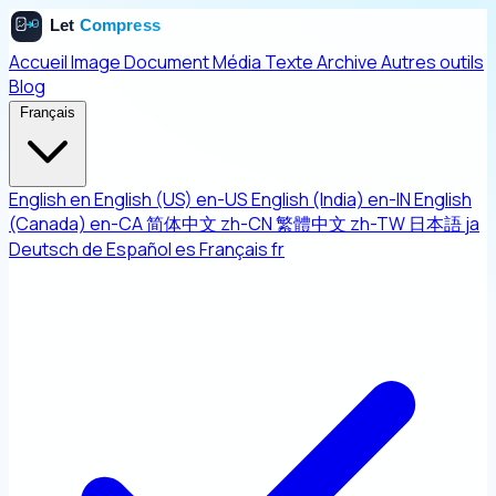
Accueil
Image
Document
Média
Texte
Archive
Autres outils
Blog
Français
English
en
English (US)
en-US
English (India)
en-IN
English
(Canada)
en-CA
简体中文
zh-CN
繁體中文
zh-TW
日本語
ja
Deutsch
de
Español
es
Français
fr