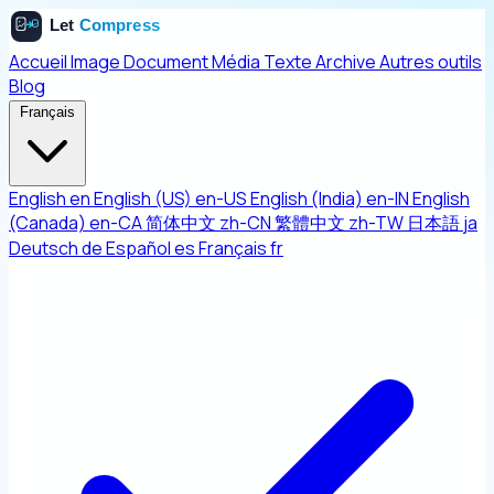
Accueil
Image
Document
Média
Texte
Archive
Autres outils
Blog
Français
English
en
English (US)
en-US
English (India)
en-IN
English
(Canada)
en-CA
简体中文
zh-CN
繁體中文
zh-TW
日本語
ja
Deutsch
de
Español
es
Français
fr