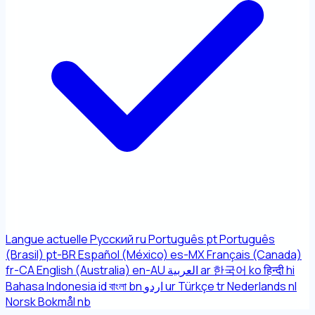
Langue actuelle
Русский
ru
Português
pt
Português
(Brasil)
pt-BR
Español (México)
es-MX
Français (Canada)
fr-CA
English (Australia)
en-AU
العربية
ar
한국어
ko
हिन्दी
hi
Bahasa Indonesia
id
বাংলা
bn
اردو
ur
Türkçe
tr
Nederlands
nl
Norsk Bokmål
nb