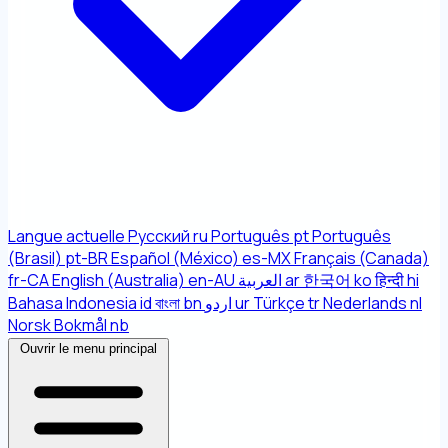
Langue actuelle
Русский
ru
Português
pt
Português
(Brasil)
pt-BR
Español (México)
es-MX
Français (Canada)
fr-CA
English (Australia)
en-AU
العربية
ar
한국어
ko
हिन्दी
hi
Bahasa Indonesia
id
বাংলা
bn
اردو
ur
Türkçe
tr
Nederlands
nl
Norsk Bokmål
nb
Ouvrir le menu principal