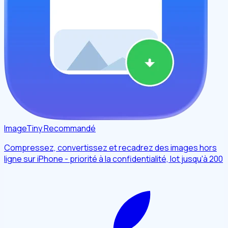
ImageTiny
Recommandé
Compressez, convertissez et recadrez des images hors
ligne sur iPhone - priorité à la confidentialité, lot jusqu'à 200