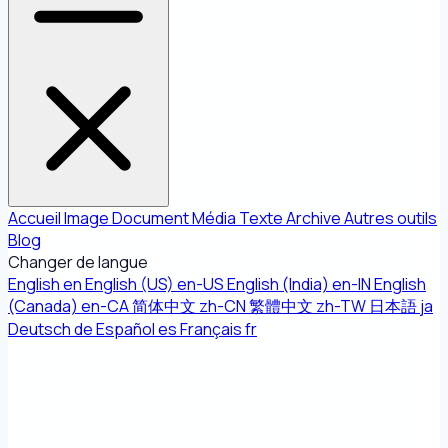
Accueil
Image
Document
Média
Texte
Archive
Autres outils
Blog
Changer de langue
English
en
English (US)
en-US
English (India)
en-IN
English
(Canada)
en-CA
简体中文
zh-CN
繁體中文
zh-TW
日本語
ja
Deutsch
de
Español
es
Français
fr