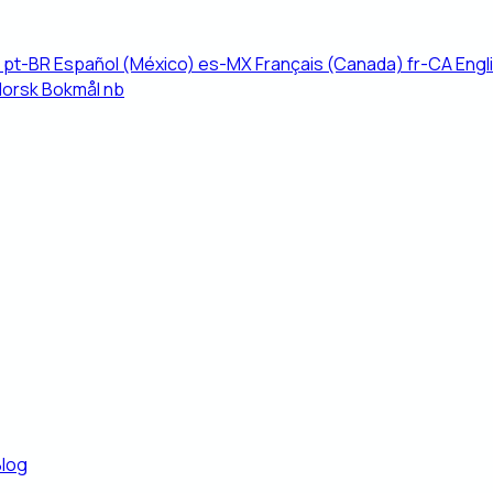
pt-BR
Español (México)
es-MX
Français (Canada)
fr-CA
Engl
Norsk Bokmål
nb
Blog