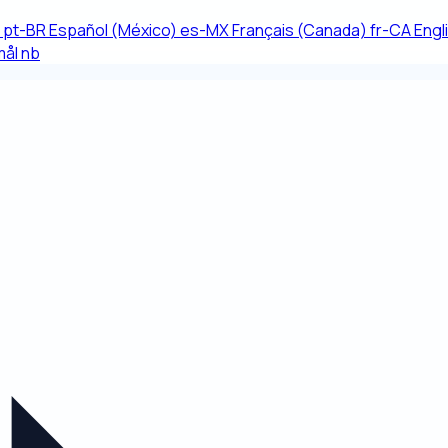
pt-BR
Español (México)
es-MX
Français (Canada)
fr-CA
Engl
mål
nb