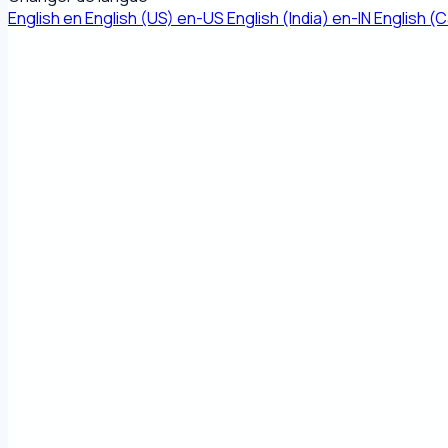
English
en
English (US)
en-US
English (India)
en-IN
English (