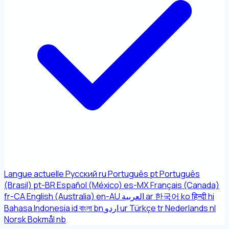
Langue actuelle
Русский
ru
Português
pt
Português
(Brasil)
pt-BR
Español (México)
es-MX
Français (Canada)
fr-CA
English (Australia)
en-AU
العربية
ar
한국어
ko
हिन्दी
hi
Bahasa Indonesia
id
বাংলা
bn
اردو
ur
Türkçe
tr
Nederlands
nl
Norsk Bokmål
nb