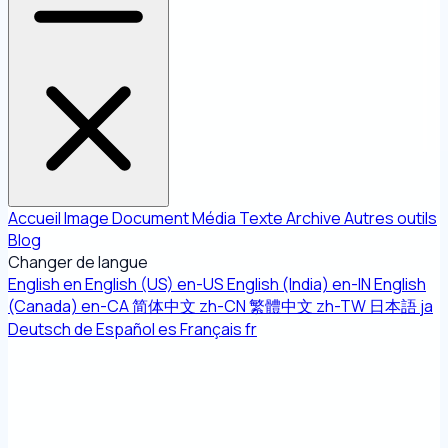
Accueil
Image
Document
Média
Texte
Archive
Autres outils
Blog
Changer de langue
English
en
English (US)
en-US
English (India)
en-IN
English
(Canada)
en-CA
简体中文
zh-CN
繁體中文
zh-TW
日本語
ja
Deutsch
de
Español
es
Français
fr