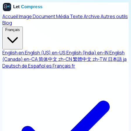
Accueil
Image
Document
Média
Texte
Archive
Autres outils
Blog
Français
English
en
English (US)
en-US
English (India)
en-IN
English
(Canada)
en-CA
简体中文
zh-CN
繁體中文
zh-TW
日本語
ja
Deutsch
de
Español
es
Français
fr