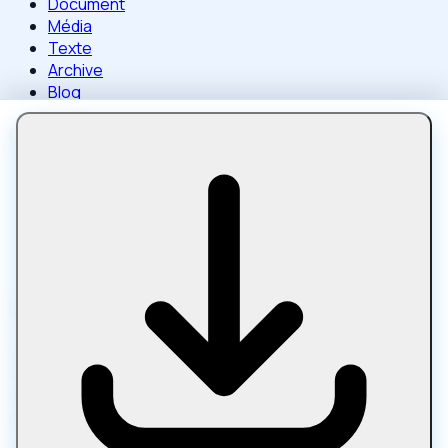
Document
Média
Texte
Archive
Blog
Outils populaires
Compresser une image
Compresser une image à une taille précise
Compresser un PDF
Compresser un PDF à une taille cible
Compresser une vidéo à une taille cible
Liens amis
Vous cherchez à faire évoluer votre flux de travail de
contenu ? Essayez
SEO outils d'écriture
pour la rédaction
d'articles assistée par AI et l'impression sur la
pageptimisation.