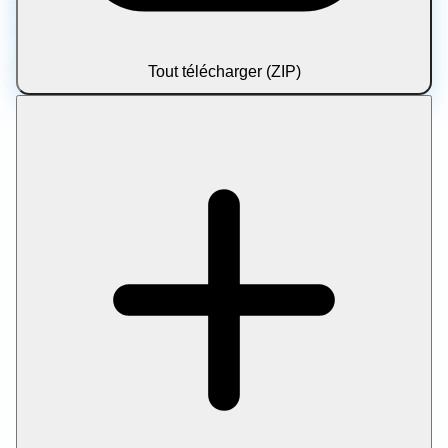
Politique de confidentialité
Conditions d'utilisation
À
propos
Nous contacter
Avertissement
© 2026 Let Compress. Tous droits réservés.
Tout télécharger (ZIP)