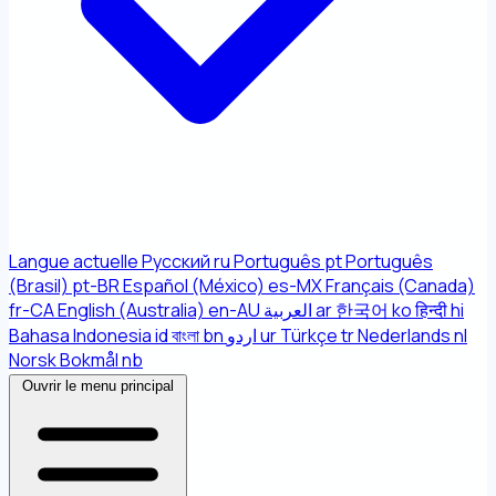
Langue actuelle
Русский
ru
Português
pt
Português
(Brasil)
pt-BR
Español (México)
es-MX
Français (Canada)
fr-CA
English (Australia)
en-AU
العربية
ar
한국어
ko
हिन्दी
hi
Bahasa Indonesia
id
বাংলা
bn
اردو
ur
Türkçe
tr
Nederlands
nl
Norsk Bokmål
nb
Ouvrir le menu principal