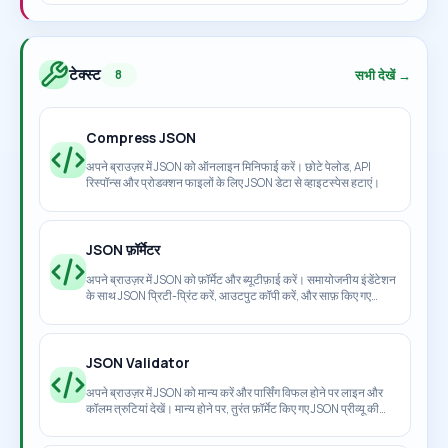
टेक्स्ट
सभी देखें →
8
Compress JSON
अपने ब्राउज़र में JSON को ऑनलाइन मिनिफाई करें। छोटे पेलोड, API
रिस्पॉन्स और प्रोडक्शन फाइलों के लिए JSON डेटा से व्हाइटस्पेस हटाएं।
JSON फ़ॉर्मेटर
अपने ब्राउज़र में JSON को फ़ॉर्मेट और ब्यूटीफ़ाई करें। समायोजनीय इंडेंटेशन
के साथ JSON प्रिटी-प्रिंट करें, आउटपुट कॉपी करें, और साफ़ किए गए
परिणाम को डाउनलोड करें।
JSON Validator
अपने ब्राउज़र में JSON को मान्य करें और पार्सिंग विफल होने पर लाइन और
कॉलम त्रुटियां देखें। मान्य होने पर, तुरंत फ़ॉर्मेट किए गए JSON प्रीव्यू की
समीक्षा करें।