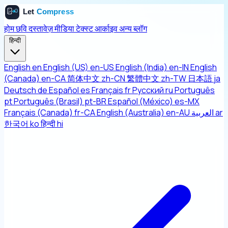
होम
छवि
दस्तावेज़
मीडिया
टेक्स्ट
आर्काइव
अन्य
ब्लॉग
हिन्दी
English
en
English (US)
en-US
English (India)
en-IN
English
(Canada)
en-CA
简体中文
zh-CN
繁體中文
zh-TW
日本語
ja
Deutsch
de
Español
es
Français
fr
Русский
ru
Português
pt
Português (Brasil)
pt-BR
Español (México)
es-MX
Français (Canada)
fr-CA
English (Australia)
en-AU
العربية
ar
한국어
ko
हिन्दी
hi