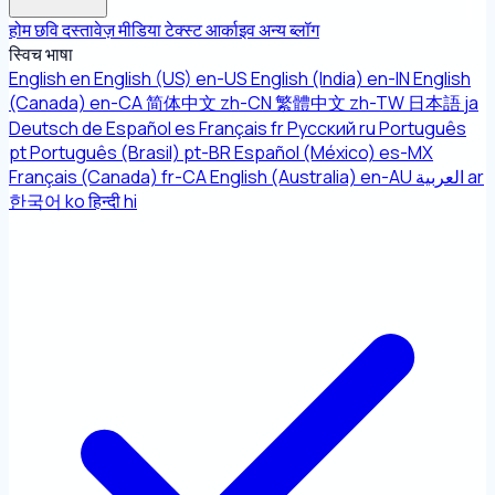
होम
छवि
दस्तावेज़
मीडिया
टेक्स्ट
आर्काइव
अन्य
ब्लॉग
स्विच भाषा
English
en
English (US)
en-US
English (India)
en-IN
English
(Canada)
en-CA
简体中文
zh-CN
繁體中文
zh-TW
日本語
ja
Deutsch
de
Español
es
Français
fr
Русский
ru
Português
pt
Português (Brasil)
pt-BR
Español (México)
es-MX
Français (Canada)
fr-CA
English (Australia)
en-AU
العربية
ar
한국어
ko
हिन्दी
hi