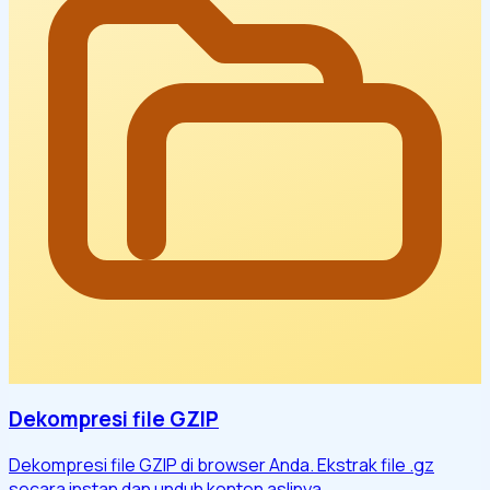
Dekompresi file GZIP
Dekompresi file GZIP di browser Anda. Ekstrak file .gz
secara instan dan unduh konten aslinya.