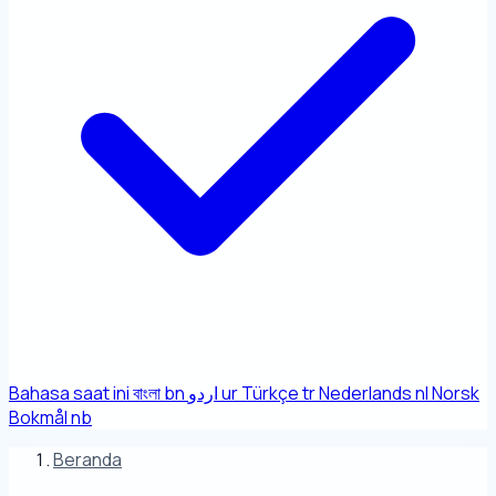
Bahasa saat ini
বাংলা
bn
اردو
ur
Türkçe
tr
Nederlands
nl
Norsk
Bokmål
nb
Beranda