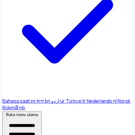
Bahasa saat ini
বাংলা
bn
اردو
ur
Türkçe
tr
Nederlands
nl
Norsk
Bokmål
nb
Buka menu utama