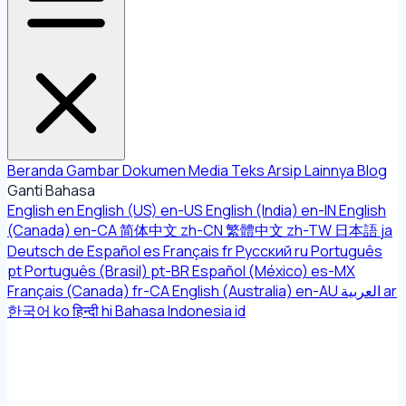
Beranda
Gambar
Dokumen
Media
Teks
Arsip
Lainnya
Blog
Ganti Bahasa
English
en
English (US)
en-US
English (India)
en-IN
English
(Canada)
en-CA
简体中文
zh-CN
繁體中文
zh-TW
日本語
ja
Deutsch
de
Español
es
Français
fr
Русский
ru
Português
pt
Português (Brasil)
pt-BR
Español (México)
es-MX
Français (Canada)
fr-CA
English (Australia)
en-AU
العربية
ar
한국어
ko
हिन्दी
hi
Bahasa Indonesia
id