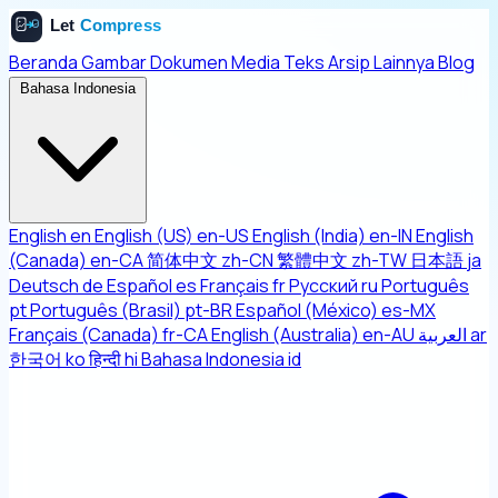
Beranda
Gambar
Dokumen
Media
Teks
Arsip
Lainnya
Blog
Bahasa Indonesia
English
en
English (US)
en-US
English (India)
en-IN
English
(Canada)
en-CA
简体中文
zh-CN
繁體中文
zh-TW
日本語
ja
Deutsch
de
Español
es
Français
fr
Русский
ru
Português
pt
Português (Brasil)
pt-BR
Español (México)
es-MX
Français (Canada)
fr-CA
English (Australia)
en-AU
العربية
ar
한국어
ko
हिन्दी
hi
Bahasa Indonesia
id