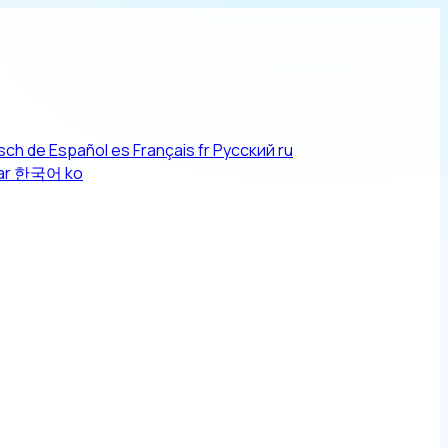
sch
de
Español
es
Français
fr
Русский
ru
ar
한국어
ko