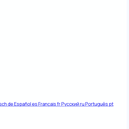
sch
de
Español
es
Français
fr
Русский
ru
Português
pt