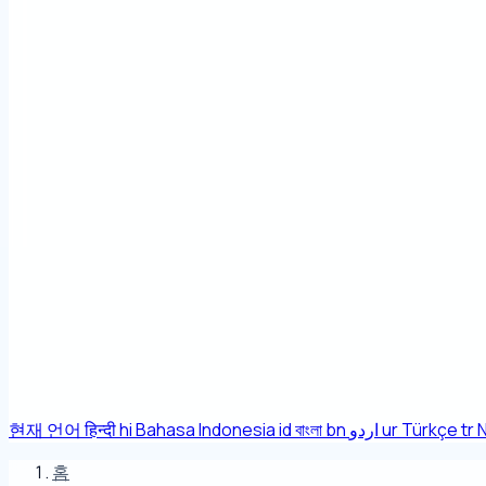
현재 언어
हिन्दी
hi
Bahasa Indonesia
id
বাংলা
bn
اردو
ur
Türkçe
tr
홈