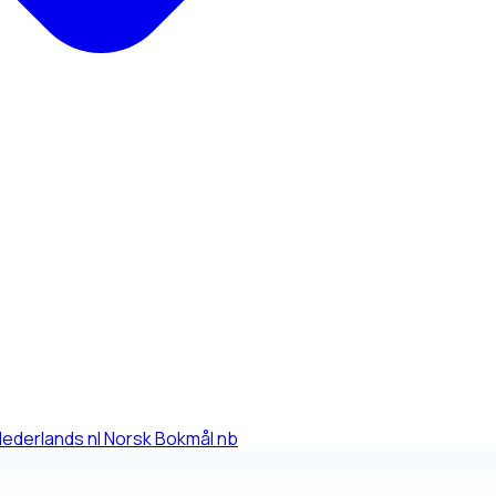
Nederlands
nl
Norsk Bokmål
nb