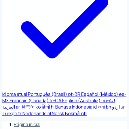
Idioma atual
Português (Brasil)
pt-BR
Español (México)
es-
MX
Français (Canada)
fr-CA
English (Australia)
en-AU
العربية
ar
한국어
ko
हिन्दी
hi
Bahasa Indonesia
id
বাংলা
bn
اردو
ur
Türkçe
tr
Nederlands
nl
Norsk Bokmål
nb
Página inicial