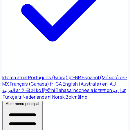
Idioma atual
Português (Brasil)
pt-BR
Español (México)
es-
MX
Français (Canada)
fr-CA
English (Australia)
en-AU
العربية
ar
한국어
ko
हिन्दी
hi
Bahasa Indonesia
id
বাংলা
bn
اردو
ur
Türkçe
tr
Nederlands
nl
Norsk Bokmål
nb
Abrir menu principal