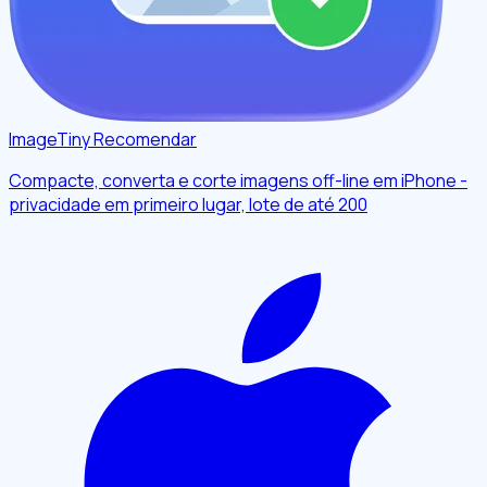
ImageTiny
Recomendar
Compacte, converta e corte imagens off-line em iPhone -
privacidade em primeiro lugar, lote de até 200