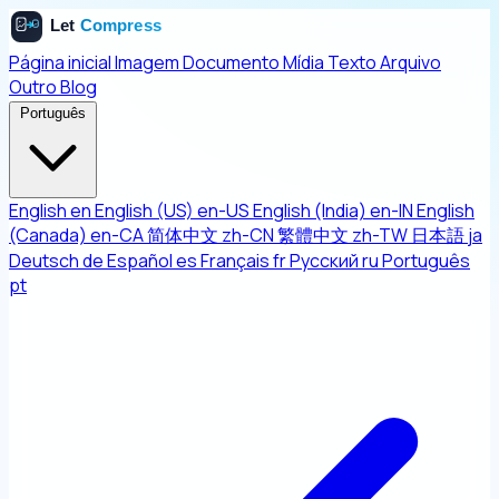
Página inicial
Imagem
Documento
Mídia
Texto
Arquivo
Outro
Blog
Português
English
en
English (US)
en-US
English (India)
en-IN
English
(Canada)
en-CA
简体中文
zh-CN
繁體中文
zh-TW
日本語
ja
Deutsch
de
Español
es
Français
fr
Русский
ru
Português
pt