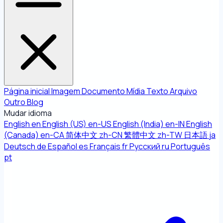
Página inicial
Imagem
Documento
Mídia
Texto
Arquivo
Outro
Blog
Mudar idioma
English
en
English (US)
en-US
English (India)
en-IN
English
(Canada)
en-CA
简体中文
zh-CN
繁體中文
zh-TW
日本語
ja
Deutsch
de
Español
es
Français
fr
Русский
ru
Português
pt