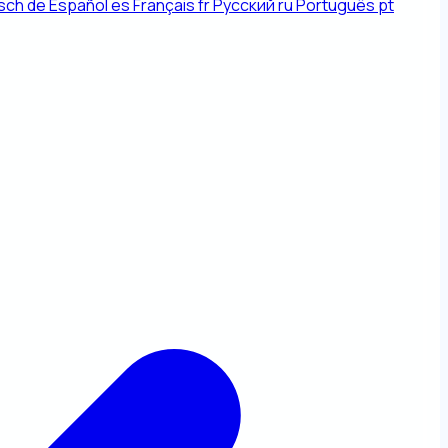
sch
de
Español
es
Français
fr
Русский
ru
Português
pt