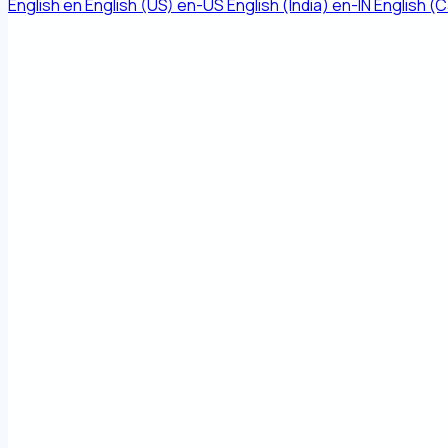
English
en
English (US)
en-US
English (India)
en-IN
English (