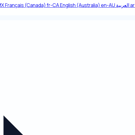
MX
Français (Canada)
fr-CA
English (Australia)
en-AU
العربية
ar