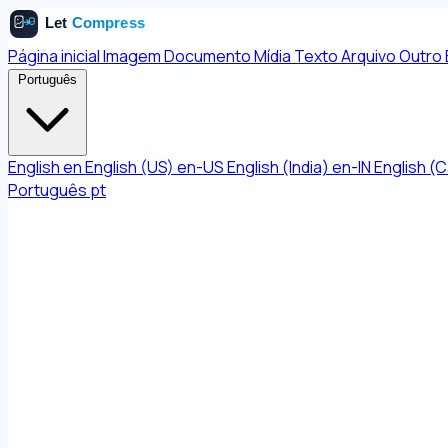
Página inicial
Imagem
Documento
Mídia
Texto
Arquivo
Outro
Português
English
en
English (US)
en-US
English (India)
en-IN
English (
Português
pt