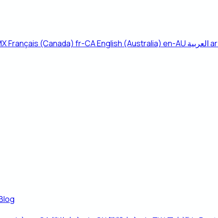
MX
Français (Canada)
fr-CA
English (Australia)
en-AU
العربية
ar
Blog