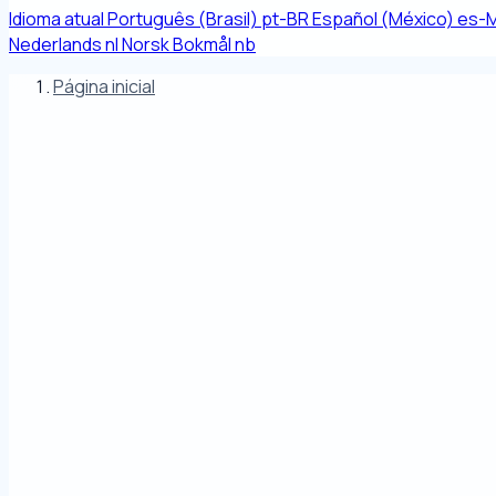
Idioma atual
Português (Brasil)
pt-BR
Español (México)
es-
Nederlands
nl
Norsk Bokmål
nb
Página inicial