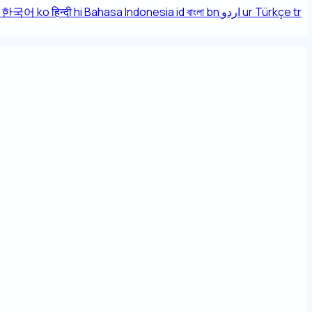
한국어
ko
हिन्दी
hi
Bahasa Indonesia
id
বাংলা
bn
اردو
ur
Türkçe
tr