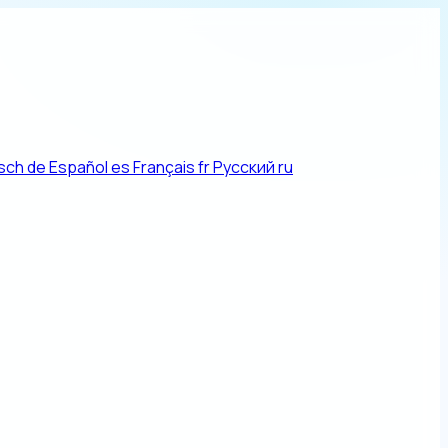
sch
de
Español
es
Français
fr
Русский
ru