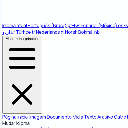
Idioma atual
Português (Brasil)
pt-BR
Español (México)
es-
اردو
ur
Türkçe
tr
Nederlands
nl
Norsk Bokmål
nb
Abrir menu principal
Página inicial
Imagem
Documento
Mídia
Texto
Arquivo
Outro
Mudar idioma