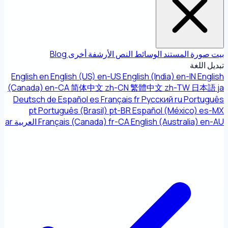
بيت
صورة
المستند
الوسائط
النص
الأرشفة
أخرى
Blog
تبديل اللغة
English
en
English (US)
en-US
English (India)
en-IN
English
(Canada)
en-CA
简体中文
zh-CN
繁體中文
zh-TW
日本語
ja
Deutsch
de
Español
es
Français
fr
Русский
ru
Português
pt
Português (Brasil)
pt-BR
Español (México)
es-MX
en-AU
English (Australia)
fr-CA
Français (Canada)
العربية
ar