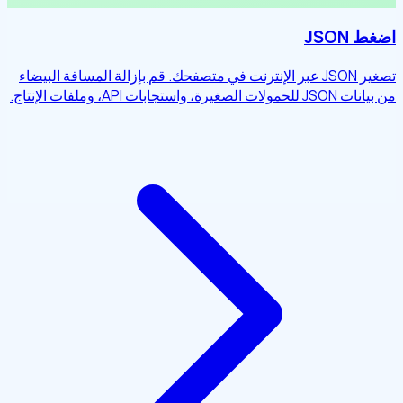
اضغط JSON
تصغير JSON عبر الإنترنت في متصفحك. قم بإزالة المسافة البيضاء
من بيانات JSON للحمولات الصغيرة، واستجابات API، وملفات الإنتاج.