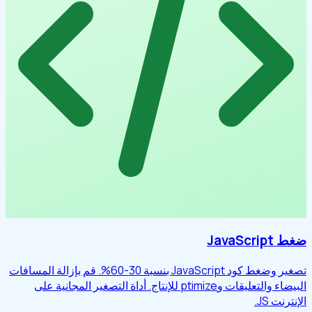
ضغط JavaScript
تصغير وضغط كود JavaScript بنسبة 30-60%. قم بإزالة المسافات
البيضاء والتعليقات وptimize للإنتاج. أداة التصغير المجانية على
الإنترنت JS.