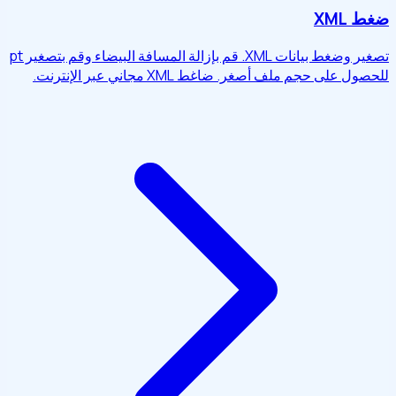
ضغط XML
تصغير وضغط بيانات XML. قم بإزالة المسافة البيضاء وقم بتصغير pt
للحصول على حجم ملف أصغر. ضاغط XML مجاني عبر الإنترنت.