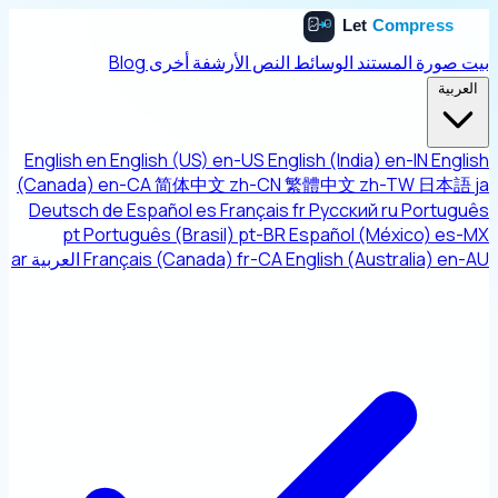
بيت
صورة
المستند
الوسائط
النص
الأرشفة
أخرى
Blog
العربية
English
en
English (US)
en-US
English (India)
en-IN
English
(Canada)
en-CA
简体中文
zh-CN
繁體中文
zh-TW
日本語
ja
Deutsch
de
Español
es
Français
fr
Русский
ru
Português
pt
Português (Brasil)
pt-BR
Español (México)
es-MX
en-AU
English (Australia)
fr-CA
Français (Canada)
العربية
ar