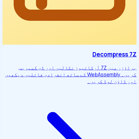
Decompress 7Z
براؤزر میں 7Z آرکائیوز نکالیں اور ڈی کمپریس
کریں۔ WebAssembly کے ساتھ انفرادی فائلیں دیکھیں
اور ڈاؤن لوڈ کریں۔