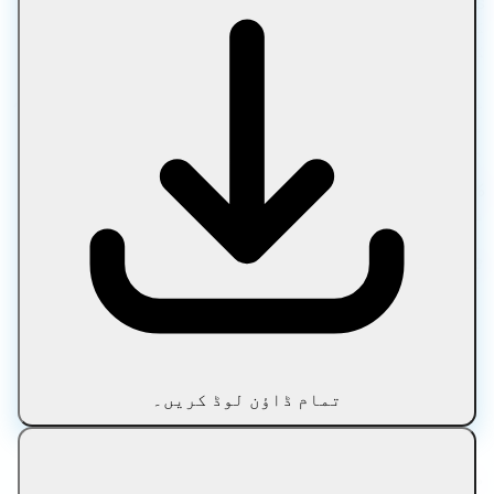
Let Compress براہ راست آپ کے براؤزر میں فائلوں کو
کمپریس کرنے، تبدیل کرنے، ترمیم کرنے اور آپٹمائز
کرنے کا ایک مفت آن لائن پلیٹ فارم ہے۔ تصاویر، پی ڈی
ایف، میڈیا، ٹیکسٹ اور آرکائیوز کے لیے ایک
پرائیویٹ فائل کمپریسر استعمال کریں، بغیر اپ لوڈ،
بغیر سائن اپس، اور فائلیں جو آپ کے آلے پر رہتی
ہیں۔
100% براؤزر پر مبنی پروسیسنگ • کوئی اپ لوڈ نہیں •
فائلیں آپ کے آلے پر رہتی ہیں • ہمیشہ مفت
ٹول کی اقسام
تصویر
دستاویز
میڈیا
متن
تمام ڈاؤن لوڈ کریں۔
محفوظ شدہ دستاویزات
بلاگ
مقبول ٹولز