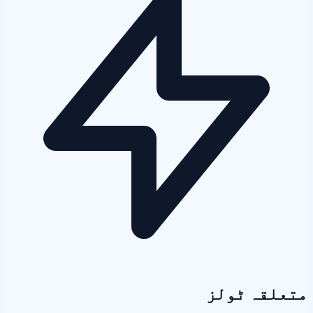
متعلقہ ٹولز