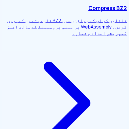
Compress BZ2
فائلوں کو آپ کے براؤزر میں BZ2 فارمیٹ میں کمپریس
کریں۔ WebAssembly پر مبنی پروسیسنگ کے ساتھ اعلیٰ
کمپریشن اعداد و شمار۔