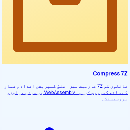
Compress 7Z
فائلوں کو 7Z فارمیٹ میں اعلیٰ کمپریشن اعداد و شمار
کے ساتھ کمپریس کریں۔ WebAssembly پر مبنی براؤزر
پروسیسنگ۔