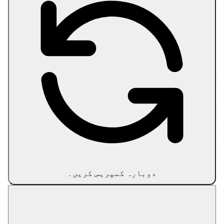
تصویر کمپریس کریں
تصویر کو مخصوص سائز تک کمپریس کریں
Compress PDF
PDF کو ہدفی سائز تک کمپریس کریں
سائز کی حد کے مطابق ویڈیو کمپریس کریں
دوست لنکس
اپنے مواد کے ورک فلو کو بڑھانا چاہتے ہیں؟ AI سے
معاون آرٹیکل ڈرافٹنگ اور آن پیج آپٹیمائزیشن کے
لیے
SEO رائٹر ٹولز
آزمائیں۔
رازداری کی پالیسی
استعمال کی شرائط
ہمارے بارے
میں
ہم سے رابطہ کریں
دستبرداری
© 2026 Let Compress. تمام حقوق محفوظ ہیں۔
دوبارہ کمپریس کریں۔