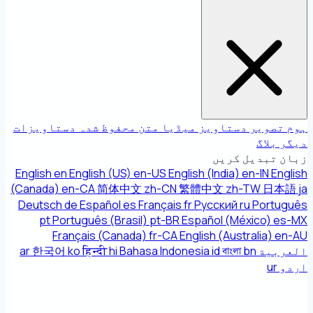
ہوم
تصویر
دستاویز
میڈیا
متن
محفوظ شدہ دستاویزات
دیگر
بلاگ
زبان تبدیل کریں
English
en
English (US)
en-US
English (India)
en-IN
English
(Canada)
en-CA
简体中文
zh-CN
繁體中文
zh-TW
日本語
ja
Deutsch
de
Español
es
Français
fr
Русский
ru
Português
pt
Português (Brasil)
pt-BR
Español (México)
es-MX
Français (Canada)
fr-CA
English (Australia)
en-AU
العربية
bn
বাংলা
id
Bahasa Indonesia
hi
हिन्दी
ko
한국어
ar
اردو
ur