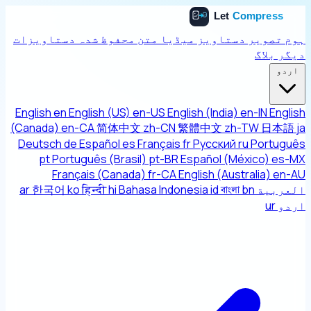
ہوم
تصویر
دستاویز
میڈیا
متن
محفوظ شدہ دستاویزات
دیگر
بلاگ
اردو
English
en
English (US)
en-US
English (India)
en-IN
English
(Canada)
en-CA
简体中文
zh-CN
繁體中文
zh-TW
日本語
ja
Deutsch
de
Español
es
Français
fr
Русский
ru
Português
pt
Português (Brasil)
pt-BR
Español (México)
es-MX
Français (Canada)
fr-CA
English (Australia)
en-AU
العربية
bn
বাংলা
id
Bahasa Indonesia
hi
हिन्दी
ko
한국어
ar
اردو
ur