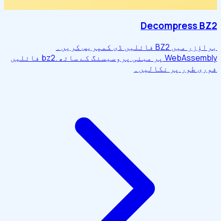
Decompress BZ2
براؤزر میں BZ2 فائلیں ڈی کمپریس کریں۔
WebAssembly پر مبنی پروسیسنگ کے ساتھ .bz2 فائلیں
فوری طور پر نکالیں۔