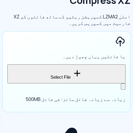
Compress XZ
اعلیٰ LZMA2 کمپریشن ریٹیو کے ساتھ فائلوں کو XZ
فارمیٹ میں کمپریس کریں۔
یا فائلیں یہاں چھوڑ دیں۔
Select File
زیادہ سے زیادہ فائل سائز: فی فائل 500MB