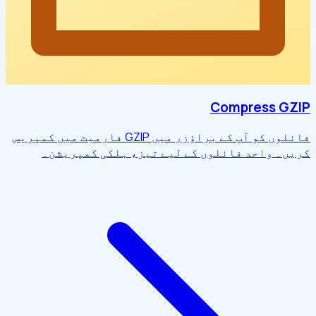
Compress GZIP
فائلوں کو آپ کے براؤزر میں GZIP فارمیٹ میں کمپریس
کریں۔ واحد فائلوں کے لیے تیز، ہلکی کمپریشن۔