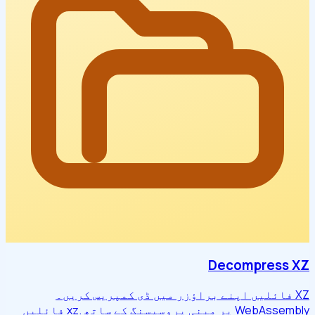
Decompress XZ
XZ فائلیں اپنے براؤزر میں ڈی کمپریس کریں۔
WebAssembly پر مبنی پروسیسنگ کے ساتھ .xz فائلیں