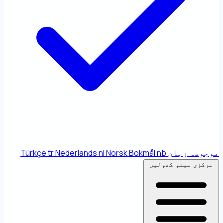
موجودہ زبان
nb
Norsk Bokmål
nl
Nederlands
tr
Türkçe
مرکزی مینو کھولیں