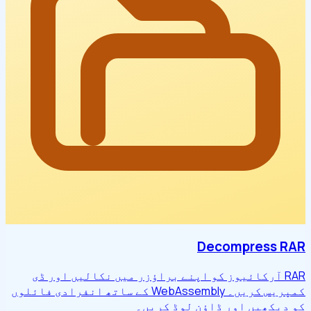
Decompress RAR
RAR آرکائیوز کو اپنے براؤزر میں نکالیں اور ڈی
کمپریس کریں۔ WebAssembly کے ساتھ انفرادی فائلوں
کو دیکھیں اور ڈاؤن لوڈ کریں۔