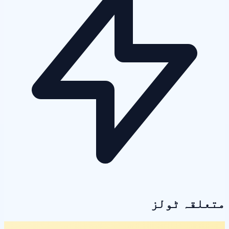
متعلقہ ٹولز