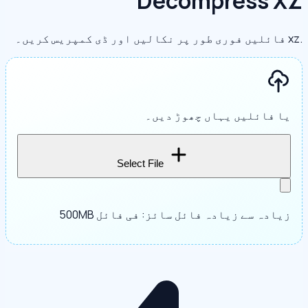
Decompress XZ
.xz فائلیں فوری طور پر نکالیں اور ڈی کمپریس کریں۔
یا فائلیں یہاں چھوڑ دیں۔
Select File
زیادہ سے زیادہ فائل سائز: فی فائل 500MB