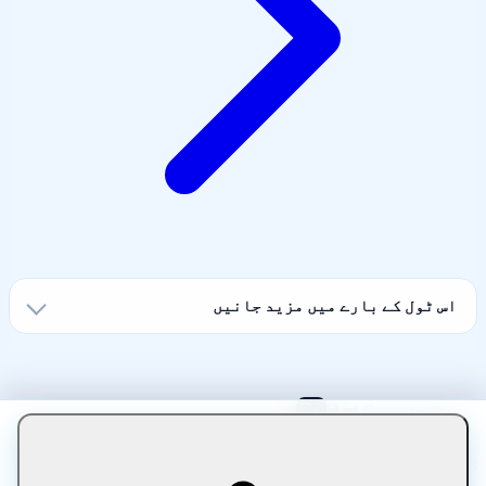
اس ٹول کے بارے میں مزید جانیں
Let Compress براہ راست آپ کے براؤزر میں فائلوں کو