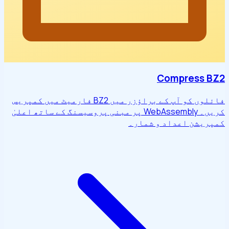
Compress BZ2
فائلوں کو آپ کے براؤزر میں BZ2 فارمیٹ میں کمپریس
کریں۔ WebAssembly پر مبنی پروسیسنگ کے ساتھ اعلیٰ
کمپریشن اعداد و شمار۔