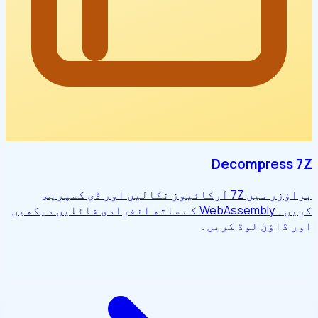
Decompress 7Z
براؤزر میں 7Z آرکائیوز نکالیں اور ڈی کمپریس
کریں۔ WebAssembly کے ساتھ انفرادی فائلیں دیکھیں
اور ڈاؤن لوڈ کریں۔