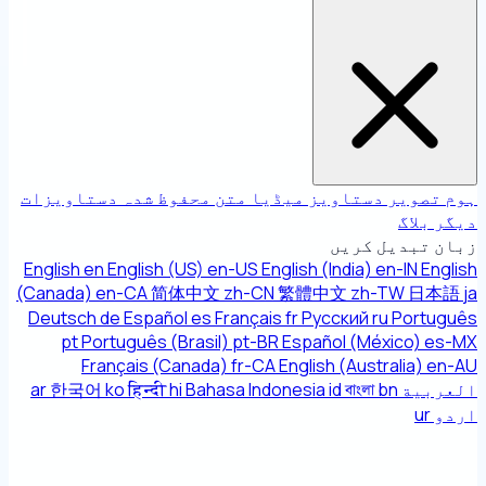
ہوم
تصویر
دستاویز
میڈیا
متن
محفوظ شدہ دستاویزات
دیگر
بلاگ
زبان تبدیل کریں
English
en
English (US)
en-US
English (India)
en-IN
English
(Canada)
en-CA
简体中文
zh-CN
繁體中文
zh-TW
日本語
ja
Deutsch
de
Español
es
Français
fr
Русский
ru
Português
pt
Português (Brasil)
pt-BR
Español (México)
es-MX
Français (Canada)
fr-CA
English (Australia)
en-AU
العربية
bn
বাংলা
id
Bahasa Indonesia
hi
हिन्दी
ko
한국어
ar
اردو
ur