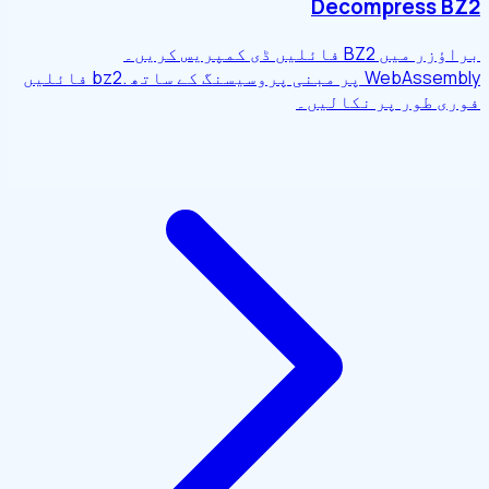
Decompress BZ2
براؤزر میں BZ2 فائلیں ڈی کمپریس کریں۔
WebAssembly پر مبنی پروسیسنگ کے ساتھ .bz2 فائلیں
فوری طور پر نکالیں۔