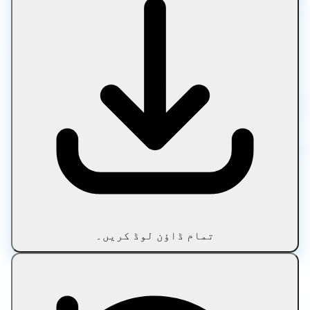
کمپریس کرنے، تبدیل کرنے، ترمیم کرنے اور آپٹمائز
کرنے کا ایک مفت آن لائن پلیٹ فارم ہے۔ تصاویر، پی ڈی
ایف، میڈیا، ٹیکسٹ اور آرکائیوز کے لیے ایک
پرائیویٹ فائل کمپریسر استعمال کریں، بغیر اپ لوڈ،
بغیر سائن اپس، اور فائلیں جو آپ کے آلے پر رہتی
ہیں۔
100% براؤزر پر مبنی پروسیسنگ • کوئی اپ لوڈ نہیں •
فائلیں آپ کے آلے پر رہتی ہیں • ہمیشہ مفت
ٹول کی اقسام
تصویر
دستاویز
میڈیا
متن
تمام ڈاؤن لوڈ کریں۔
محفوظ شدہ دستاویزات
بلاگ
مقبول ٹولز