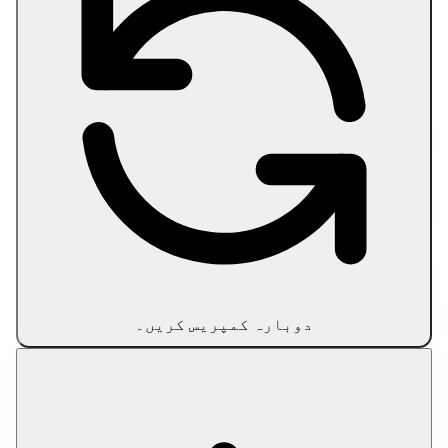
تصویر کمپریس کریں
تصویر کو مخصوص سائز تک کمپریس کریں
Compress PDF
PDF کو ہدفی سائز تک کمپریس کریں
سائز کی حد کے مطابق ویڈیو کمپریس کریں
دوست لنکس
اپنے مواد کے ورک فلو کو بڑھانا چاہتے ہیں؟ AI سے
معاون آرٹیکل ڈرافٹنگ اور آن پیج آپٹیمائزیشن کے
لیے
SEO رائٹر ٹولز
آزمائیں۔
رازداری کی پالیسی
استعمال کی شرائط
ہمارے بارے
میں
ہم سے رابطہ کریں
دستبرداری
© 2026 Let Compress. تمام حقوق محفوظ ہیں۔
دوبارہ کمپریس کریں۔