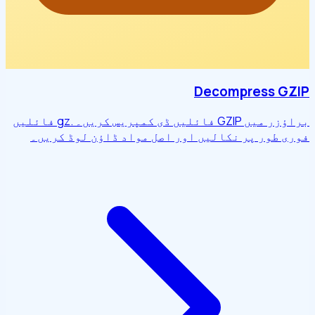
Decompress GZIP
براؤزر میں GZIP فائلیں ڈی کمپریس کریں۔ .gz فائلیں
فوری طور پر نکالیں اور اصل مواد ڈاؤن لوڈ کریں۔