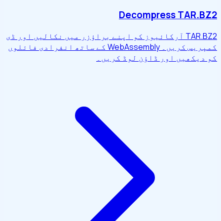
Decompress TAR.BZ2
TAR.BZ2 آرکائیوز کو اپنے براؤزر میں نکالیں اور ڈی
کمپریس کریں۔ WebAssembly کے ساتھ انفرادی فائلوں
کو دیکھیں اور ڈاؤن لوڈ کریں۔