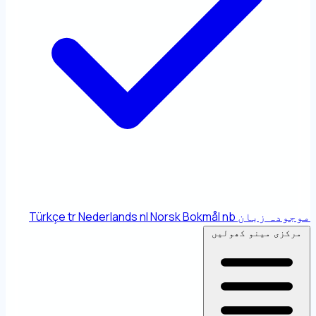
موجودہ زبان
nb
Norsk Bokmål
nl
Nederlands
tr
Türkçe
مرکزی مینو کھولیں