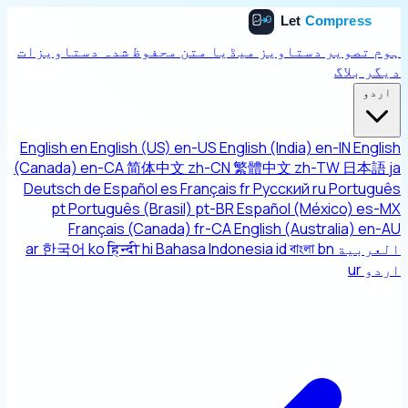
ہوم
تصویر
دستاویز
میڈیا
متن
محفوظ شدہ دستاویزات
دیگر
بلاگ
اردو
English
en
English (US)
en-US
English (India)
en-IN
English
(Canada)
en-CA
简体中文
zh-CN
繁體中文
zh-TW
日本語
ja
Deutsch
de
Español
es
Français
fr
Русский
ru
Português
pt
Português (Brasil)
pt-BR
Español (México)
es-MX
Français (Canada)
fr-CA
English (Australia)
en-AU
العربية
bn
বাংলা
id
Bahasa Indonesia
hi
हिन्दी
ko
한국어
ar
اردو
ur